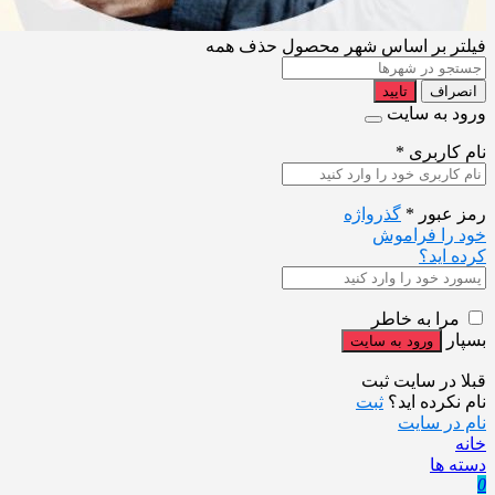
فیلتر بر اساس شهر محصول
حذف همه
انصراف
تایید
ورود به سایت
نام کاربری
*
رمز عبور
*
گذرواژه
خود را فراموش
کرده اید؟
مرا به خاطر
بسپار
قبلا در سایت ثبت
نام نکرده اید؟
ثبت
نام در سایت
خانه
دسته ها
0