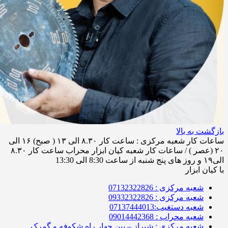
بازگشت به بالا
ساعات کار شعبه مرکزی : ساعت کار ۸.۳۰ الی ۱۳ ( صبح) ۱۶ الی
۲۰ (عصر ) / ساعات کار شعبه کیان ابزار محراب ساعت کار ۸.۳۰
الی۱۹ و روز های پنج شنبه از ساعت 8:30 الی 13:30
با کیان ابزار
شعبه مرکزی : 07132322826
شعبه مرکزی : 09332322826
شعبه دستغیب:07137444013
شعبه محراب : 09014442368
شعبه مرکزی : شیراز – بین چهار راه شکوفه و گمرک