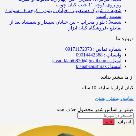
روبروی کوچه 11 جنب کیان چوب
شعبه 2 : شهرک دستغیب – خیابان زیتون – کوچه 6 – سوله 7
سمت راست
شعبه3 : بلوار محراب – بین خیابان سپیدار و شمشاد بعد از
تقاطع -فروشگاه کیان ابزار
درباره ما
شماره تماس : 09171172373
واتساپ : 09014442368
ایمیل : javad.kiani6820@gmail.com
اینستا : kianabzar.shiraz
از ما بیشتر بدانید
کیان ابزار با سابقه 10 ساله
نمایش بیشتر
- بستن
فیلتر بر اساس شهر محصول
حذف همه
انصراف
تایید