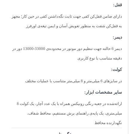
قفل:
– دسته های نرم و لاستیکی راحت جهت تعادل و کنترل عالی حتی در
استفاده طولانی مدت
دارای ضامن قفل‌کن کفی جهت ثابت نگه‌داشتن کفی در حین کار؛ مجهز
– صفحه پایه پلاستیکی قابل تعویض جهت محافظت از پایه و حرکت
یکنواخت بر روی سطح کار
به قفل‌کن شفت به منظور تعویض آسان و ایمن تیغه‌ی اورفرز
– دارای سیستم قفل ساده و کارآمد
— مناسب برای طیف گسترده ای از کارها از جمله ایجاد شیار، ایجاد
دیمر:
سوراخ و برش، زه‌وار، شکل دادن به لبه، تراش قطعات و …
– مجهز به قفل شفت برای تعویض آسان و ایمن تیغه ها
دیمر 6 حالته جهت تنظیم دور موتور در محدوده‌ی 33000-13000 دور در
– سبک و با ارگونومی مناسب جهت سهولت در کاربری
دقیقه متناسب با نوع کاربری
کولت:
در سایزهای 6 میلی‌متر و 8 میلی‌متر متناسب با عملیات مختلف
سایر مشخصات ابزار:
ارائه‌شده در جعبه رنگی رونیکس همراه با یک عدد آچار، یک کولت 8
میلی‌متری، یک پایه‌ی راهنمای برش مستقیم، محافظ شفاف،
نگهدارنده‌ محافظ