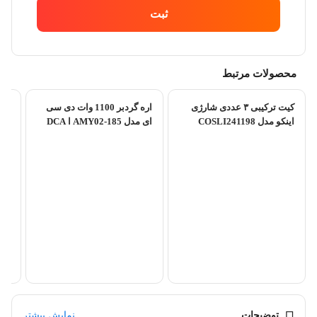
ثبت
محصولات مرتبط
کیت ترکیبی ۳ عددی شارژی
اره گردبر 1100 وات دی سی
اینکو مدل COSLI241198
ای مدل AMY02-185 ا DCA
AMY02-185...
دری
شار
WAE
توضیحات
نمایش بیشتر