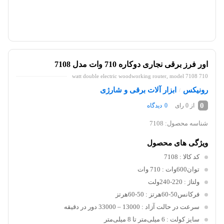
اور فرز برقی نجاری دوکاره 710 وات مدل 7108
710 watt double electric woodworking router, model 7108
رونیکس
ابزار آلات برقی و شارژی
/
0
از 0 رای
0
دیدگاه
شناسه محصول:
7108
ویژگی های محصول
کد کالا
: 7108
توان600وات
: 710 وات
ولتاژ
: 220-240ولت
فرکانس50-60هرتز
: 50-60هرتز
سرعت در حالت آزاد
: 13000 – 33000 دور در دقیقه
سایز کولت
: 6 میلی‌متر تا 8 میلی‌متر