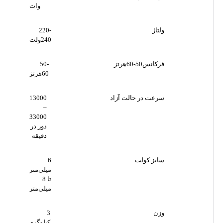
وات
ولتاژ
220-
240ولت
فرکانس50-60هرتز
50-
60هرتز
سرعت در حالت آزاد
13000
–
33000
دور در
دقیقه
سایز کولت
6
میلی‌متر
تا 8
میلی‌متر
وزن
3
کیلوگرم