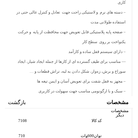
کاری
– دسته های نرم و لاستیکی راحت جهت تعادل و کنترل عالی حتی در
استفاده طولانی مدت
– صفحه پایه پلاستیکی قابل تعویض جهت محافظت از پایه و حرکت
یکنواخت بر روی سطح کار
– دارای سیستم قفل ساده و کارآمد
— مناسب برای طیف گسترده ای از کارها از جمله ایجاد شیار، ایجاد
سوراخ و برش، زه‌وار، شکل دادن به لبه، تراش قطعات و …
– مجهز به قفل شفت برای تعویض آسان و ایمن تیغه ها
– سبک و با ارگونومی مناسب جهت سهولت در کاربری
مشخصات
بازگشت
مشخصات
دیگر
کد کالا
7108
توان600وات
710