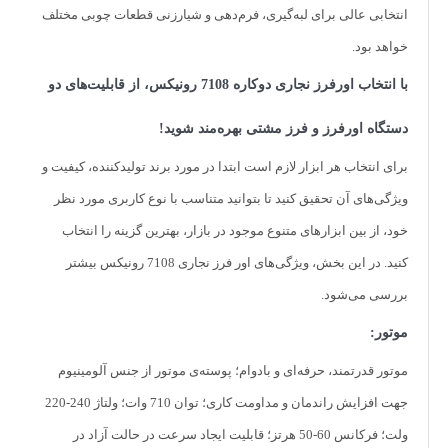
انتخابی عالی برای لبه‌گیری، فرم‌دهی و شیارزنی قطعات چوبی مختلف
مکانیزم تنظیم عمق برش:
خواهد بود.
مکانیزم تنظیم عمق با تنظیم سریع و دقیق عمق و ارتفاع برش، کیفیت
نهایی کار را افزایش می‌دهد. می‌توان توپی تنظیم عمق را برای انجام
با انتخاب اورفرز نجاری دوکاره 7108 رونیکس، از قابلیت‌های دو
سری‌کاری و افزایش سرعت عملکرد، در سه سطح مختلف تنظیم کرد.
بدنه:
دستگاه اورفرز و فرز مشتی بهره‌مند شوید!
بدنه‌ ارگونومیک آلومینیومی، مستحکم و بادوام؛ سبک به وزن 3 کیلوگرم و
برای انتخاب هر ابزار لازم است ابتدا در مورد برند تولیدکننده، کیفیت و
ارتفاع 200 میلی‌متر؛ دسته‌های نرم با روکش لاستیکی جهت کاهش
خستگی کاربر و سهولت کنترل دستگاه در طول استفاده‌ی مداوم؛ پایه‌ی
ویژگی‌های آن تحقیق کنید تا بتوانید متناسب با نوع کاربری مورد نظر
آلومینیومی دایکاست‌شده و فنرهای بادوام فولادی به منظور بهبود
خود، از بین ابزارهای متنوع موجود در بازار، بهترین گزینه را انتخاب
عملکرد دستگاه؛ صفحه‌ی پایه پلاستیکی قابل تعویض برای محافظت از
پایه و حرکت یکنواخت بر روی سطح کار
کنید. در این بخش، ویژگی‌های اور فرز نجاری 7108 رونیکس بیشتر
قفل:
بررسی می‌شود.
دارای ضامن قفل‌کن کفی جهت ثابت نگه‌داشتن کفی در حین کار؛ مجهز به
موتور:
قفل‌کن شفت به منظور تعویض آسان و ایمن تیغه‌ی اورفرز
دیمر:
موتور قدرتمند، حرفه‌ای و بادوام؛ پوسته‌ی موتور از جنس آلومینیوم
دیمر 6 حالته جهت تنظیم دور موتور در محدوده‌ی 33000-13000 دور در
جهت افزایش راندمان و مداومت کاری؛ توان 710 وات؛ ولتاژ 240-220
دقیقه متناسب با نوع کاربری
ولت؛ فرکانس 60-50 هرتز؛ قابلیت ایجاد سرعت در حالت آزاد در