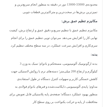
کولت:
محدوده‌ی 33000-13000 دور در دقیقه به منظور انجام سریع‌ترین و
در سایزهای 6 میلی‌متر و 8 میلی‌متر متناسب با عملیات مختلف
تمیزترین برش‌ها در سخت‌ترین و متراکم‌ترین قطعات چوبی
سایر مشخصات ابزار:
مکانیزم تنظیم عمق برش:
ارائه‌شده در جعبه رنگی رونیکس همراه با یک عدد آچار، یک کولت 8
میلی‌متری، یک پایه‌ی راهنمای برش مستقیم، محافظ شفاف، نگهدارنده‌
مکانیزم تنظیم عمق با تنظیم سریع و دقیق عمق و ارتفاع برش، کیفیت
محافظ
نهایی کار را افزایش می‌دهد. می‌توان توپی تنظیم عمق را برای انجام
ویژگی ها
سری‌کاری و افزایش سرعت عملکرد، در سه سطح مختلف تنظیم کرد.
-مجهز به موتور کارآمد و قدرتمند 710 واتی برای بیشترین بهره‌وری در
صنعت چوب
بدنه:
-دارای سرعت بالا تا 33 هزار دور در دقیقه برای برش هایی سریع و دقیق
حتی در سطوح سخت چوبی
بدنه‌ ارگونومیک آلومینیومی، مستحکم و بادوام؛ سبک به وزن 3
-قابلیت تنظیم سرعت از 13 هزار دور تا 33 هزار دور در دقیقه جهت انجام
کیلوگرم و ارتفاع 200 میلی‌متر؛ دسته‌های نرم با روکش لاستیکی جهت
امور مختلف
-مکانیزم تنظیم عمق برش، جهت تضمین برشی سریع و دقیق
کاهش خستگی کاربر و سهولت کنترل دستگاه در طول استفاده‌ی
-مجهز به سه سطح تنظیم جهت انتخاب عمق برش در امور مختلف
مداوم؛ پایه‌ی آلومینیومی دایکاست‌شده و فنرهای بادوام فولادی به
-دارای دو کولت با قطرهای (6 میلی متر و 8 میلی متر) جهت سهولت
کاربری
منظور بهبود عملکرد دستگاه؛ صفحه‌ی پایه پلاستیکی قابل تعویض برای
-استفاده از پایه الومینیومی و فنرهای فولادی جهت افزایش اثر بخشی
عملکرد دستگاه درتنظیم عمق کار
محافظت از پایه و حرکت یکنواخت بر روی سطح کار
-پوسته موتور از جنس الومینیوم جهت افزایش اثر بخشی ومداومت کاری