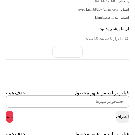
واتساپ : 09014442368
ایمیل : javad.kiani6820@gmail.com
اینستا : kianabzar.shiraz
از ما بیشتر بدانید
کیان ابزار با سابقه 10 ساله
فیلتر بر اساس شهر محصول
حذف همه
انصراف
تایید
فیلتر بر اساس شهر محصول
حذف همه