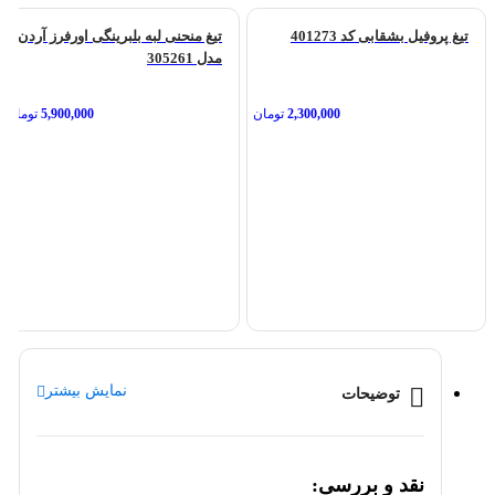
تیغ پروفیل بشقابی کد 401273
تیغ منحنی لبه بلبرینگی اورفرز آردن
مدل 305261
2,300,000
تومان
5,900,000
تومان
نمایش بیشتر
توضیحات
نقد و بررسی: