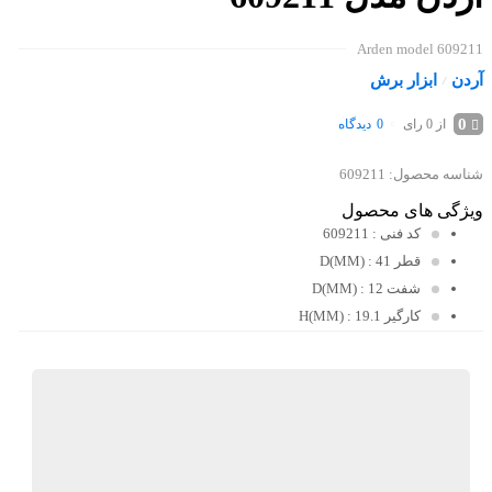
Arden model 609211
آردن
ابزار برش
/
0
0
دیدگاه
از 0 رای
شناسه محصول:
609211
ویژگی های محصول
کد فنی
: 609211
قطر D(MM)
: 41
شفت D(MM)
: 12
کارگیر H(MM)
: 19.1
کیان ابزار
گارانتی 18 ماهه پارس کالا