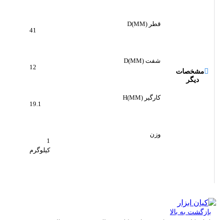
قطر D(MM)
41
شفت D(MM)
12
مشخصات
دیگر
کارگیر H(MM)
19.1
وزن
1
کیلوگرم
بازگشت به بالا