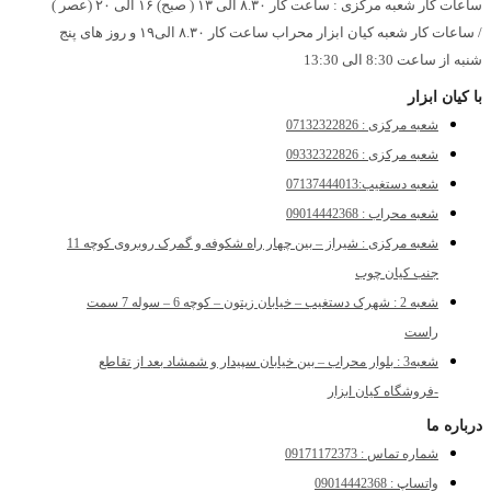
ساعات کار شعبه مرکزی : ساعت کار ۸.۳۰ الی ۱۳ ( صبح) ۱۶ الی ۲۰ (عصر )
/ ساعات کار شعبه کیان ابزار محراب ساعت کار ۸.۳۰ الی۱۹ و روز های پنج
شنبه از ساعت 8:30 الی 13:30
با کیان ابزار
شعبه مرکزی : 07132322826
شعبه مرکزی : 09332322826
شعبه دستغیب:07137444013
شعبه محراب : 09014442368
شعبه مرکزی : شیراز – بین چهار راه شکوفه و گمرک روبروی کوچه 11
جنب کیان چوب
شعبه 2 : شهرک دستغیب – خیابان زیتون – کوچه 6 – سوله 7 سمت
راست
شعبه3 : بلوار محراب – بین خیابان سپیدار و شمشاد بعد از تقاطع
-فروشگاه کیان ابزار
درباره ما
شماره تماس : 09171172373
واتساپ : 09014442368