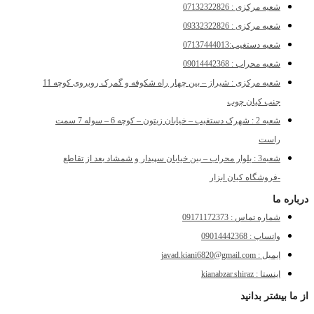
شعبه مرکزی : 07132322826
شعبه مرکزی : 09332322826
شعبه دستغیب:07137444013
شعبه محراب : 09014442368
شعبه مرکزی : شیراز – بین چهار راه شکوفه و گمرک روبروی کوچه 11
جنب کیان چوب
شعبه 2 : شهرک دستغیب – خیابان زیتون – کوچه 6 – سوله 7 سمت
راست
شعبه3 : بلوار محراب – بین خیابان سپیدار و شمشاد بعد از تقاطع
-فروشگاه کیان ابزار
درباره ما
شماره تماس : 09171172373
واتساپ : 09014442368
ایمیل : javad.kiani6820@gmail.com
اینستا : kianabzar.shiraz
از ما بیشتر بدانید