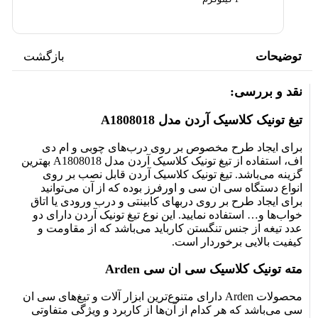
کارباید می‌باشد که از مقاومت و کیفیت بالایی برخوردار است.
مته تونیک کلاسیک سی ان سی Arden
توضیحات
بازگشت
محصولات Arden دارای متنوع‌ترین ابزار آلات و تیغ‌های سی ان سی
می‌باشد که هر کدام از آن‌ها از کاربرد و ویژگی متفاوتی برخوردار
نقد و بررسی:
هستند. مته تونیک کلاسیک سی ان سی Arden دارای دو عدد تیغه از
جنس تنگستن کارباید و بدنه ای که از آن برای ایجاد طرح های تونیک
تیغ تونیک کلاسیک آردن مدل A1808018
و زیبا بر روی درب های کابینتی و درب ورودی منازل استفاده
می‌شود. برای کار با این نوع تیغ آردن باید آن را بر روی دستگاه سی
برای ایجاد طرح مخصوص بر روی درب‌های چوبی و ام دی
ان سی و یا اورفرز نصب نمایید. در ادامه بیشتر با ویژگی و
اف، استفاده از تیغ تونیک کلاسیک آردن مدل A1808018 بهترین
مشخصات فنی تیغ تونیک اورفرز آردن آشنا خواهید شد.
گزینه می‌باشد. تیغ تونیک کلاسیک آردن قابل نصب بر روی
انواع دستگاه سی ان سی و اورفرز بوده که از آن می‌توانید
برای ایجاد طرح بر روی دربهای کابینتی و درب ورودی یا اتاق
مشخصات فنی:
خواب‌ها و… استفاده نمایید. این نوع تیغ تونیک آردن دارای دو
عدد تیغه از جنس تنگستن کارباید می‌باشد که از مقاومت و
کیفیت بالایی برخوردار است.
ویژگی های محصول
ساخت : تایوان
مته تونیک کلاسیک سی ان سی Arden
قطر : 31.8 میلی‌ متر
محصولات Arden دارای متنوع‌ترین ابزار آلات و تیغ‌های سی ان
شفت : 12 میلی‌ متر
سی می‌باشد که هر کدام از آن‌ها از کاربرد و ویژگی متفاوتی