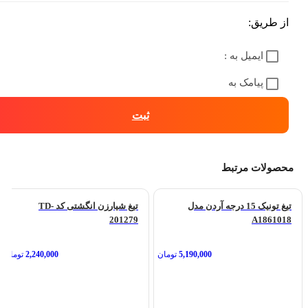
از طریق:
ایمیل به :
پیامک به
ثبت
محصولات مرتبط
تیغ تونیک 15 درجه آردن مدل
تیغ شیارزن انگشتی کد TD-
201279
A1861018
5,190,000
تومان
2,240,000
تومان