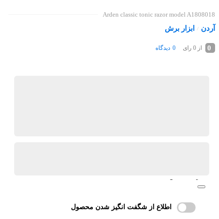
Arden classic tonic razor model A1808018
آردن
ابزار برش
/
0
0
دیدگاه
از 0 رای
کیان ابزار
گارانتی 18 ماهه پارس کالا
ضمانت اصالت کالا
آیا قیمت مناسب تری سراغ دارید؟
مرا اگاه کن
اطلاع از شگفت انگیز شدن محصول