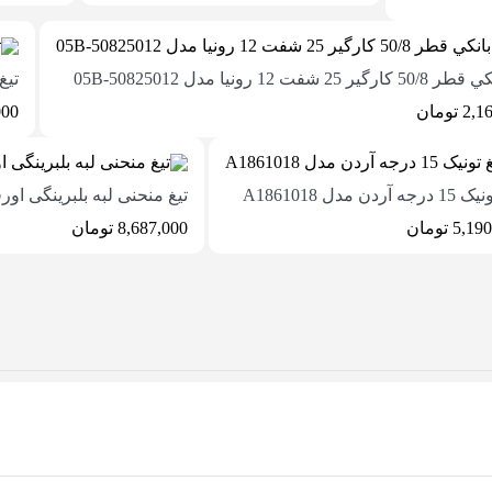
ير 25 شفت 12 رونيا مدل 05B-50825012
تیغ 
2,1
تومان
000
 آردن مدل A1861018
تیغ منحنی لبه بلبرینگی اورفرز
5,190
تومان
8,687,000
تومان