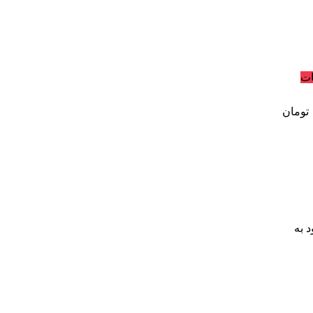
ات
تومان
د به