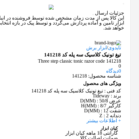
جزئیات ارسال
این کالا پس از مدت زمان مشخص شده توسط فروشنده در انبار
ابزار تامین و آماده پردازش می‌گردد و توسط پیک در بازه انتخا
خواهد شد.
تایدوی
/
ابزار برش
تیغ تونیک کلاسیک سه پله کد 141218
Three step classic tonic razor code 141218
0
0
دیدگاه
شناسه محصول:
141218
ویژگی های محصول
کد فنی
: تیغ تونیک کلاسیک سه پله کد 141218
برند
: Tideway
عرض D(MM)
: 50/8
کارگیر H(MM)
: 8/7
شفت D(MM)
: 12
دندانه Z
: 2
+ اطلاعات بیشتر
کیان ابزار
گارانتی 18 ماهه کیان ابزار
ضمانت اصالت کالا