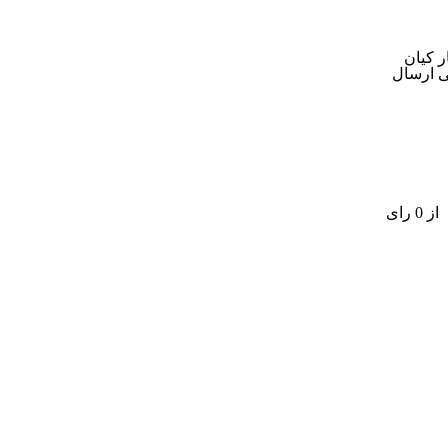
 کیان
بی ارسال
از 0 رای