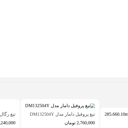
تیغ پروفیل دامار مدل DM132504Y
تیغ رگال D_401250
2,760,000
تومان
,240,000