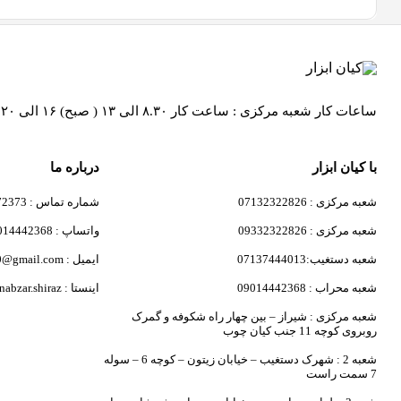
ساعات کار شعبه مرکزی : ساعت کار ۸.۳۰ الی ۱۳ ( صبح) ۱۶ الی ۲۰ (عصر ) / ساعات کار شعبه کیان ابزار محراب ساعت کار ۸.۳۰ الی۱۹ و روز های پنج شنبه از ساعت 8:30 الی 13:30
با کیان ابزار
درباره ما
شعبه مرکزی : 07132322826
شماره تماس : 09171172373
شعبه مرکزی : 09332322826
واتساپ : 09014442368
شعبه دستغیب:07137444013
ایمیل : javad.kiani6820@gmail.com
شعبه محراب : 09014442368
اینستا : kianabzar.shiraz
شعبه مرکزی : شیراز – بین چهار راه شکوفه و گمرک
روبروی کوچه 11 جنب کیان چوب
شعبه 2 : شهرک دستغیب – خیابان زیتون – کوچه 6 – سوله
7 سمت راست