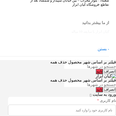
شعبه3 : بلوار محراب – بین خیابان سپیدار و شمشاد بعد از
تقاطع -فروشگاه کیان ابزار
از ما بیشتر بدانید
کیان ابزار با سابقه 10 ساله
- بستن
فیلتر بر اساس شهر محصول
حذف همه
انصراف
تایید
فیلتر بر اساس شهر محصول
حذف همه
انصراف
تایید
ورود به سایت
نام کاربری
*