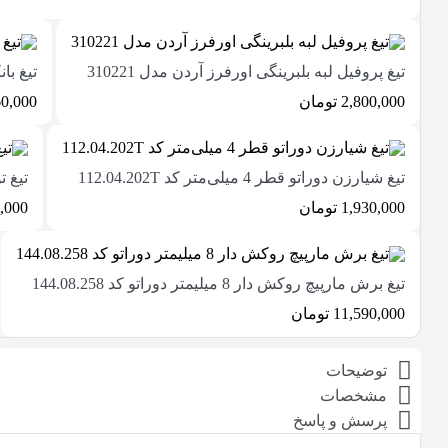
تیغ پروفیل لبه بلبرینگی اورفرز آردن مدل 310221
تيغ بانكي قطر 50/8 كارگ
2,800,000
تومان
60,000
تیغ شیارزن دوراتو قطر 4 میلی‌متر کد 112.04.202T
تیغ تونیک 15 درجه
1,930,000
تومان
,000
تیغ برش مارپیچ روکش دار 8 میلیمتر دوراتو کد 144.08.258
11,590,000
تومان
توضیحات
مشخصات
پرسش و پاسخ