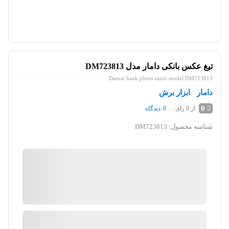
تیغ عکس بانکی دامار مدل DM723813
Damar bank photo razor model DM723813
دامار
ابزار برش
/
0
از 0 رای
0
دیدگاه
شناسه محصول:
DM723813
کیان ابزار
گارانتی 18 ماهه پارس کالا
ضمانت اصالت کالا