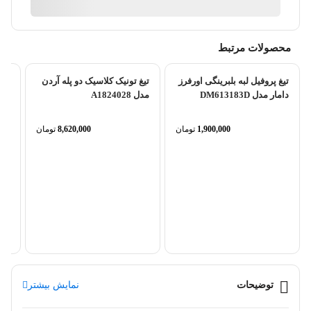
آیا قیمت مناسب تری سراغ دارید؟
محصولات مرتبط
تیغ پروفیل لبه بلبرینگی اورفرز
تیغ تونیک کلاسیک دو پله آردن
دامار مدل DM613183D
مدل A1824028
1,900,000
تومان
8,620,000
تومان
122
توضیحات
نمایش بیشتر