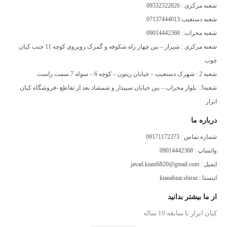
شعبه مرکزی : 09332322826
شعبه دستغیب:07137444013
بلبرینگ
دارد
شعبه محراب : 09014442368
نوع بلبرینگ
شعبه مرکزی : شیراز – بین چهار راه شکوفه و گمرک روبروی کوچه 11 جنب کیان
بالا
چوب
اقلام همراه
مناسب برای ایجاد منحنی عکس بانکی بر روی
شعبه 2 : شهرک دستغیب – خیابان زیتون – کوچه 6 – سوله 7 سمت راست
قطعه کار
شعبه3 : بلوار محراب – بین خیابان سپیدار و شمشاد بعد از تقاطع -فروشگاه کیان
ابزار
درباره ما
شماره تماس : 09171172373
واتساپ : 09014442368
ایمیل : javad.kiani6820@gmail.com
اینستا : kianabzar.shiraz
از ما بیشتر بدانید
کیان ابزار با سابقه 10 ساله