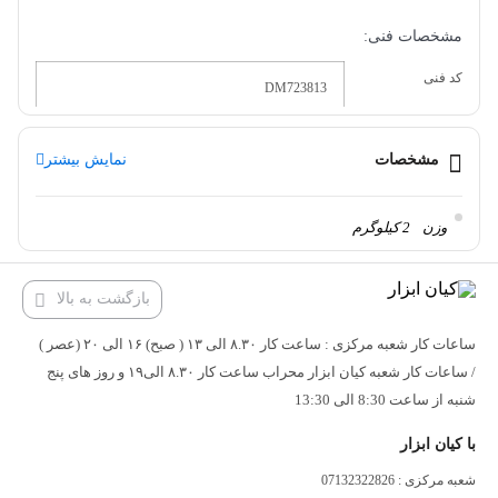
مشخصات فنی:
کد فنی
DM723813
قطر تیغه (میلی‌متر)
38.1
مشخصات
نمایش بیشتر
کارگیر
16
وزن
2 کیلوگرم
سایز شفت (میلی
8
متر)
بازگشت به بالا
تعداد تیغه
دو تیغ
ساعات کار شعبه مرکزی : ساعت کار ۸.۳۰ الی ۱۳ ( صبح) ۱۶ الی ۲۰ (عصر )
قابلیت تعویض تیغه
/ ساعات کار شعبه کیان ابزار محراب ساعت کار ۸.۳۰ الی۱۹ و روز های پنج
ندارد
شنبه از ساعت 8:30 الی 13:30
تیغ مناسب برای
اور فرز, CNC
با کیان ابزار
دستگاه
شعبه مرکزی : 07132322826
نوع کاربرد تیغ
چوب, ام دی اف