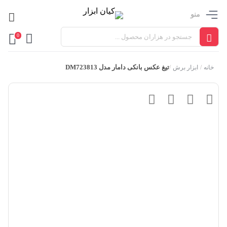
منو
0
تیغ عکس بانکی دامار مدل DM723813
خانه
/
ابزار برش
/