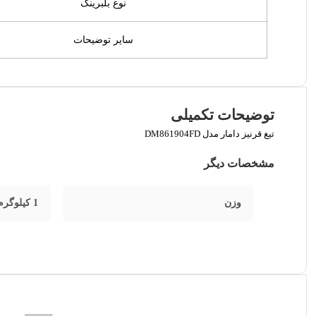
نوع بلبرینگ
سایر توضیحات
توضیحات تکمیلی
تیغ قرنیز دامار مدل DM861904FD
مشخصات دیگر
وزن
1 کیلوگرم