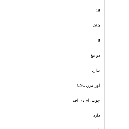
19
29.5
8
دو تیغ
ندارد
اور فرز, CNC
چوب, ام دی اف
دارد