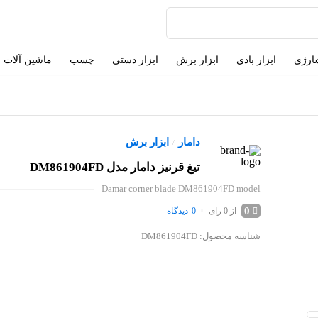
شارژی
ابزار بادی
ابزار برش
ابزار دستی
چسب
ماشین آلات
دامار
ابزار برش
/
تیغ قرنیز دامار مدل DM861904FD
Damar corner blade DM861904FD model
0
از 0 رای
0
دیدگاه
شناسه محصول:
DM861904FD