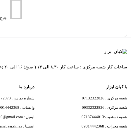
هیچ
ساعات کار شعبه مرکزی : ساعت کار ۸.۳۰ الی ۱۳ ( صبح) ۱۶ الی ۲۰ (عصر ) / ساعات کار شعبه کیان ابزار محراب ساعت کار ۸.۳۰ الی۱۹ و روز های پنج شنبه از ساعت 8:30 الی 13:30
با کیان ابزار
درباره ما
شعبه مرکزی : 07132322826
شماره تماس : 09171172373
شعبه مرکزی : 09332322826
واتساپ : 09014442368
شعبه دستغیب:07137444013
ایمیل : javad.kiani6820@gmail.com
شعبه محراب : 09014442368
اینستا : kianabzar.shiraz