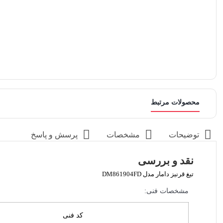
محصولات مرتبط
توضیحات
مشخصات
پرسش و پاسخ
نقد و بررسی
تیغ قرنیز دامار مدل DM861904FD
مشخصات فنی:
کد فنی