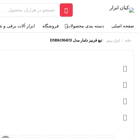
صفحه اصلی
دسته بندی محصولات
فروشگاه
ابزار آلات برقی و 
/
/
تیغ قرنیز دامار مدل DM861904FD
خانه
ابزار برش