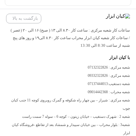
12
تعداد تیغه
دو تیغ
بازگشت به بالا
قابلیت تعویض تیغه
ندارد
ساعات کار شعبه مرکزی : ساعت کار ۸.۳۰ الی ۱۳ ( صبح) ۱۶ الی ۲۰ (عصر )
/ ساعات کار شعبه کیان ابزار محراب ساعت کار ۸.۳۰ الی۱۹ و روز های پنج
تیغ مناسب برای دستگاه
اور فرز, CNC
شنبه از ساعت 8:30 الی 13:30
نوع کاربرد تیغ
با کیان ابزار
چوب, ام دی اف
شعبه مرکزی : 07132322826
بلبرینگ
ندارد
شعبه مرکزی : 09332322826
شعبه دستغیب:07137444013
سایر توضیحات
مناسب برای فرم دهی کلاسیک بر روی قطعه کار
شعبه محراب : 09014442368
شعبه مرکزی : شیراز – بین چهار راه شکوفه و گمرک روبروی کوچه 11 جنب کیان
چوب
شعبه 2 : شهرک دستغیب – خیابان زیتون – کوچه 6 – سوله 7 سمت راست
شعبه3 : بلوار محراب – بین خیابان سپیدار و شمشاد بعد از تقاطع -فروشگاه کیان
ابزار