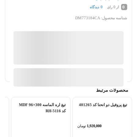
0
از 0 رای
0
دیدگاه
شناسه محصول:
DM773184CA
کیان ابزار
گارانتی 18 ماهه پارس کالا
ضمانت اصالت کالا
آیا قیمت مناسب تری سراغ دارید؟
محصولات مرتبط
تیغ پروفیل دو انحنا کد 401265
تیغ اره الماسه 300×96 MDF
کد RH-5116
1,920,000
تومان