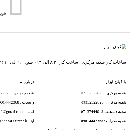
هیچ
ساعات کار شعبه مرکزی : ساعت کار ۸.۳۰ الی ۱۳ ( صبح) ۱۶ الی ۲۰ (عصر ) / ساعات کار شعبه کیان ابزار محراب ساعت کار ۸.۳۰ الی۱۹ و روز های پنج شنبه از ساعت 8:30 الی 13:30
با کیان ابزار
درباره ما
شعبه مرکزی : 07132322826
شماره تماس : 09171172373
شعبه مرکزی : 09332322826
واتساپ : 09014442368
شعبه دستغیب:07137444013
ایمیل : javad.kiani6820@gmail.com
شعبه محراب : 09014442368
اینستا : kianabzar.shiraz