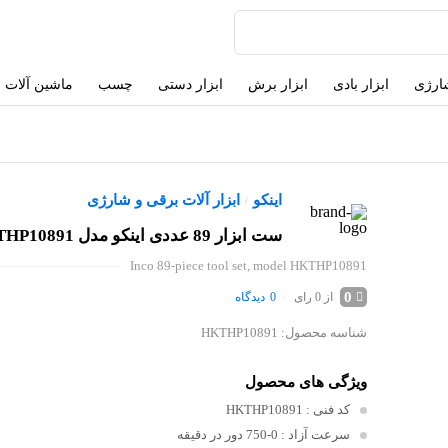
شارژی
ابزار بادی
ابزار برش
ابزار دستی
چسب
ماشین آلات
اینکو
ابزار آلات برقی و شارژی
/
ست ابزار 89 عددی اینکو مدل HKTHP10891
Inco 89-piece tool set, model HKTHP10891
0
از 0 رای
0
دیدگاه
شناسه محصول:
HKTHP10891
ویژگی های محصول
کد فنی
: HKTHP10891
سرعت آزاد
: 0-750 دور در دقیقه