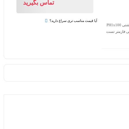
تماس بگیرید
آیا قیمت مناسب تری سراغ دارید؟
: گهدارنده بیت مغناطیسی پیچ‌گوشتی SL5.5×100 پیچ‌گوشتی PH1x100
ی آچار قابل تنظیم 6 اینچی چکش مینی 8 اونسی فازمتر تست