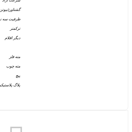
سرعت آزاد
گشتاور(نیوتن‌
ظرفیت سه ن
ترکمتر
دیگر اقلام
مته فلز
مته چوب
پیچ
پلاگ پلاستیک