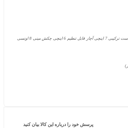
گهدارنده بیت مغناطیسی پیچ‌گوشتی SL5.5×100 پیچ‌گوشتی PH1x100 انبردست ترکیبی 7 اینچی آچار قابل تنظیم 6 اینچی چکش مینی 8 اونسی
پرسش خود را درباره این کالا بیان کنید