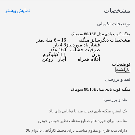
مشخصات
نمایش بیشتر
توضیحات تکمیلی
منگنه کوب بادی مدل 80/16E سوماک
مشخصات دیگر
سایز منگنه
16 – 6 میلی‌متر
فشار باد موردنیاز
4.8 بار
ظرفیت خشاب
160 عدد
وزن
1.1 کیلوگرم
اقلام همراه
آچار – روغن
توضیحات
بازگشت
نقد و بررسی
منگنه کوب بادی مدل 80/16E سوماک
نقد و بررسی:
یک استپ منگنه بادی قدرت مند با توانایی های بالا
مناسب برای حوزه ها و صنایع مختلف نظیر چوب و خودرو
دارای بدنه فلزی و مقاوم مناسب برای محیط کارگاهی با دوام بالا