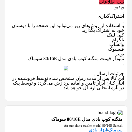
ثبت اطلاعات
ویدیو:
اشتراک‌گذاری
با استفاده از روش‌های زیر می‌توانید این صفحه را با دوستان
خود به اشتراک بگذارید.
کپی لینک
تلگرام
واتساپ
فیسبوک
تویتر
نمودار قیمت
منگنه کوب بادی مدل 80/16E سوماک
جزئیات ارسال
این کالا پس از مدت زمان مشخص شده توسط فروشنده در
انبار کیان ابزار تامین و آماده پردازش می‌گردد و توسط پیک
در بازه انتخابی ارسال خواهد شد.
منگنه کوب بادی مدل 80/16E سوماک
Air punching stapler model 80/16E Sumak
سوماک
/
ابزار بادی