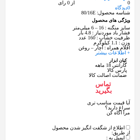
0
از 0 رای
0
دیدگاه
شناسه محصول:
80/16E
ویژگی های محصول
سایز منگنه
: 16 – 6 میلی‌متر
فشار باد موردنیاز
: 4.8 بار
ظرفیت خشاب
: 160 عدد
وزن
: 1.1 کیلوگرم
اقلام همراه
: آچار – روغن
+ اطلاعات بیشتر
کیان ابزار
گارانتی 18 ماهه
پارس کالا
ضمانت اصالت کالا
تماس
بگیرید
آیا قیمت مناسب تری
سراغ دارید؟
مرا اگاه کن
اطلاع از شگفت انگیز شدن محصول
از طریق:
ایمیل به :