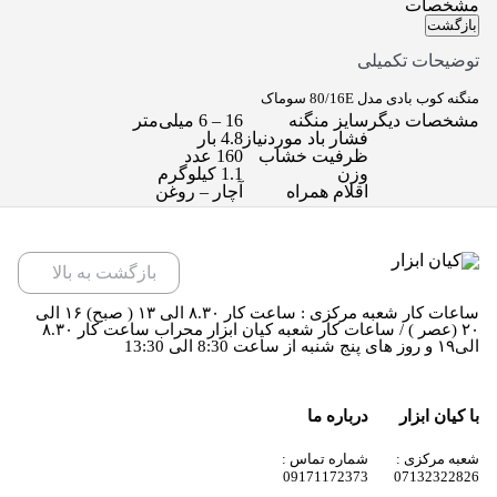
مشخصات
بازگشت
توضیحات تکمیلی
منگنه کوب بادی مدل 80/16E سوماک
مشخصات دیگر
سایز منگنه
16 – 6 میلی‌متر
فشار باد موردنیاز
4.8 بار
ظرفیت خشاب
160 عدد
وزن
1.1 کیلوگرم
اقلام همراه
آچار – روغن
بازگشت به بالا
ساعات کار شعبه مرکزی : ساعت کار ۸.۳۰ الی ۱۳ ( صبح) ۱۶ الی
۲۰ (عصر ) / ساعات کار شعبه کیان ابزار محراب ساعت کار ۸.۳۰
الی۱۹ و روز های پنج شنبه از ساعت 8:30 الی 13:30
با کیان ابزار
درباره ما
شعبه مرکزی :
شماره تماس :
09171172373
07132322826