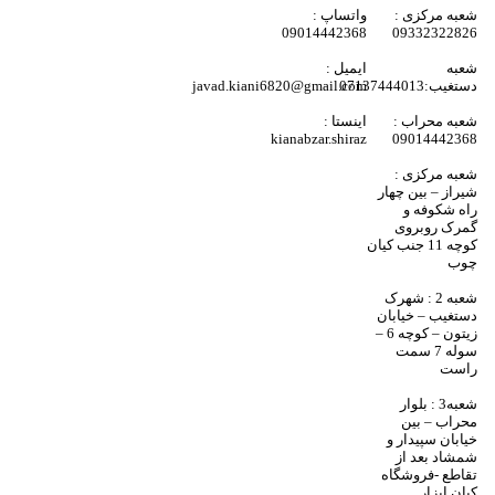
شعبه مرکزی :
واتساپ :
09014442368
09332322826
شعبه
ایمیل :
دستغیب:07137444013
javad.kiani6820@gmail.com
شعبه محراب :
اینستا :
kianabzar.shiraz
09014442368
شعبه مرکزی :
شیراز – بین چهار
راه شکوفه و
گمرک روبروی
کوچه 11 جنب کیان
چوب
شعبه 2 : شهرک
دستغیب – خیابان
زیتون – کوچه 6 –
سوله 7 سمت
راست
شعبه3 : بلوار
محراب – بین
خیابان سپیدار و
شمشاد بعد از
تقاطع -فروشگاه
کیان ابزار