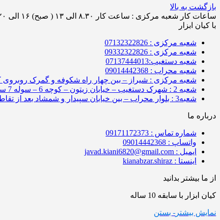
بازگشت به بالا
ساعات کار شعبه مرکزی : ساعت کار ۸.۳۰ الی ۱۳ ( صبح) ۱۶ الی ۲۰ (عصر ) / ساعات کار شعبه کیان ابزار محراب ساعت کار ۸.۳۰ الی۱۹ و روز های پنج شنبه از ساعت 8:30 الی 13:30
با کیان ابزار
شعبه مرکزی : 07132322826
شعبه مرکزی : 09332322826
شعبه دستغیب:07137444013
شعبه محراب : 09014442368
شعبه مرکزی : شیراز – بین چهار راه شکوفه و گمرک روبروی کوچه 11 جنب کی
شعبه 2 : شهرک دستغیب – خیابان زیتون – کوچه 6 – سوله 7 سمت راست
شعبه3 : بلوار محراب – بین خیابان سپیدار و شمشاد بعد از تقاطع -فروشگاه کیان ابزار
درباره ما
شماره تماس : 09171172373
واتساپ : 09014442368
ایمیل : javad.kiani6820@gmail.com
اینستا : kianabzar.shiraz
از ما بیشتر بدانید
کیان ابزار با سابقه 10 ساله
نمایش بیشتر
- بستن