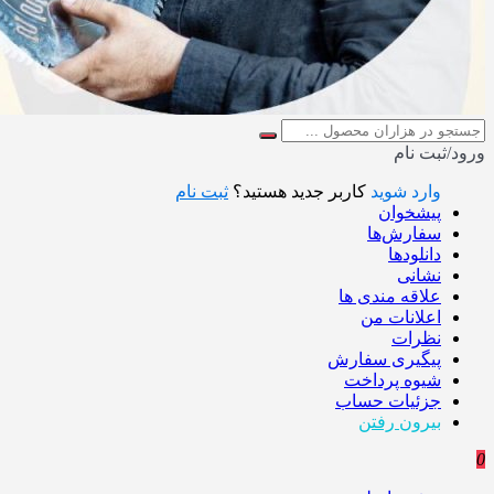
ورود/ثبت نام
وارد شوید
کاربر جدید هستید؟
ثبت نام
پیشخوان
سفارش‌ها
دانلودها
نشانی
علاقه مندی ها
اعلانات من
نظرات
پیگیری سفارش
شیوه پرداخت
جزئیات حساب
بیرون رفتن
0