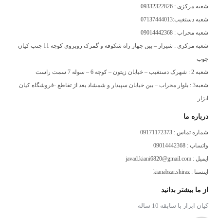
شعبه مرکزی : 09332322826
شعبه دستغیب:07137444013
شعبه محراب : 09014442368
شعبه مرکزی : شیراز – بین چهار راه شکوفه و گمرک روبروی کوچه 11 جنب کیان
چوب
شعبه 2 : شهرک دستغیب – خیابان زیتون – کوچه 6 – سوله 7 سمت راست
شعبه3 : بلوار محراب – بین خیابان سپیدار و شمشاد بعد از تقاطع -فروشگاه کیان
ابزار
درباره ما
شماره تماس : 09171172373
واتساپ : 09014442368
ایمیل : javad.kiani6820@gmail.com
اینستا : kianabzar.shiraz
از ما بیشتر بدانید
کیان ابزار با سابقه 10 ساله