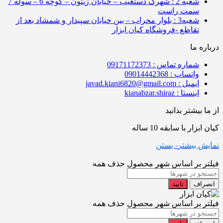
شعبه 2 : شهرک دستغیب – خیابان زیتون – کوچه 6 – سوله 7
سمت راست
شعبه3 : بلوار محراب – بین خیابان سپیدار و شمشاد بعد از
تقاطع -فروشگاه کیان ابزار
درباره ما
شماره تماس : 09171172373
واتساپ : 09014442368
ایمیل : javad.kiani6820@gmail.com
اینستا : kianabzar.shiraz
از ما بیشتر بدانید
کیان ابزار با سابقه 10 ساله
نمایش بیشتر
- بستن
فیلتر بر اساس شهر محصول
حذف همه
انصراف
تایید
فیلتر بر اساس شهر محصول
حذف همه