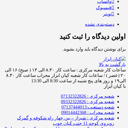
واتساپ
فیسبوک
تویتر
دسته‌بندی نشده
اولین دیدگاه را ثبت کنید
برای نوشتن دیدگاه باید
وارد بشوید
.
بازگشت به بالا
ساعات کار شعبه مرکزی : ساعت کار ۸.۳۰ الی ۱۳ ( صبح) ۱۶ الی
۲۰ (عصر ) / ساعات کار شعبه کیان ابزار محراب ساعت کار ۸.۳۰
الی۱۹ و روز های پنج شنبه از ساعت 8:30 الی 13:30
با کیان ابزار
شعبه مرکزی : 07132322826
شعبه مرکزی : 09332322826
شعبه دستغیب:07137444013
شعبه محراب : 09014442368
شعبه مرکزی : شیراز – بین چهار راه شکوفه و گمرک
روبروی کوچه 11 جنب کیان چوب