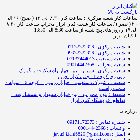
بازگشت به بالا
ساعات کار شعبه مرکزی : ساعت کار ۸.۳۰ الی ۱۳ ( صبح) ۱۶ الی
۲۰ (عصر ) / ساعات کار شعبه کیان ابزار محراب ساعت کار ۸.۳۰
الی۱۹ و روز های پنج شنبه از ساعت 8:30 الی 13:30
با کیان ابزار
شعبه مرکزی : 07132322826
شعبه مرکزی : 09332322826
شعبه دستغیب:07137444013
شعبه محراب : 09014442368
شعبه مرکزی : شیراز – بین چهار راه شکوفه و گمرک
روبروی کوچه 11 جنب کیان چوب
شعبه 2 : شهرک دستغیب – خیابان زیتون – کوچه 6 – سوله 7
سمت راست
شعبه3 : بلوار محراب – بین خیابان سپیدار و شمشاد بعد از
تقاطع -فروشگاه کیان ابزار
درباره ما
شماره تماس : 09171172373
واتساپ : 09014442368
ایمیل : javad.kiani6820@gmail.com
اینستا : kianabzar.shiraz