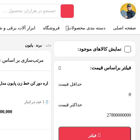
صفحه اصلی
دسته بندی محصولات
فروشگاه
ابزار آلات برقی و 
/
برند
/
پایون
خانه
نمایش کالاهای موجود:
مرتب‌سازی بر اساس :
فیلتر براساس قیمت:
اره دور کن خط زن پایون مدل MJK1138F1
حداقل قیمت
1 عدد در انبار
حداکثر قیمت
000,000
فیلتر