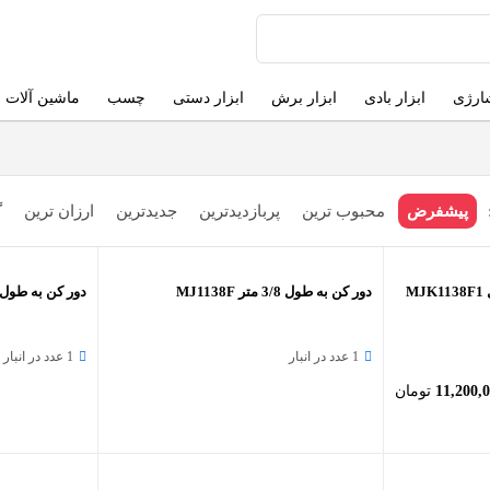
شارژی
ابزار بادی
ابزار برش
ابزار دستی
چسب
ماشین آلات
پیشفرض
محبوب ترین
پربازدیدترین
جدیدترین
ارزان ترین
گ
دور کن به طول 3/8 متر MJ1138F
دور کن به طول 3/8 متر مدل J1138M
1 عدد در انبار
1 عدد در انبار
11,200,
تومان