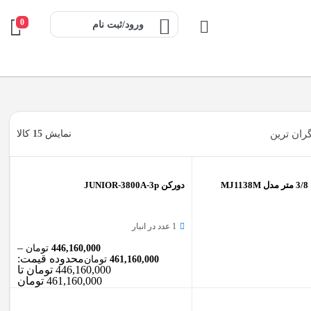
0
ورود/ثبت نام
ران ترین
نمایش
15
کالا
M
دورکن JUNIOR-3800A-3p
1 عدد در انبار
–
446,160,000
تومان
محدوده قیمت:
461,160,000
تومان
446,160,000 تومان تا
461,160,000 تومان