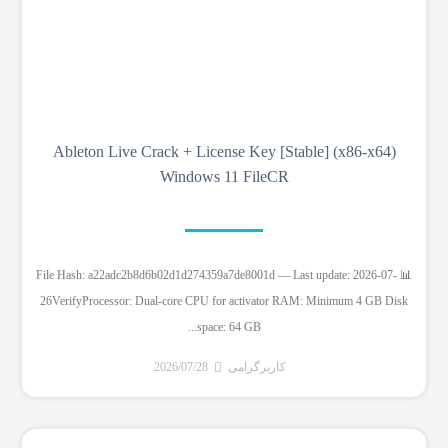
Ableton Live Crack + License Key [Stable] (x86-x64)
Windows 11 FileCR
📊 File Hash: a22adc2b8d6b02d1d274359a7de8001d — Last update: 2026-07-
26VerifyProcessor: Dual-core CPU for activator RAM: Minimum 4 GB Disk
space: 64 GB...
کاربرگرامی
2026/07/28