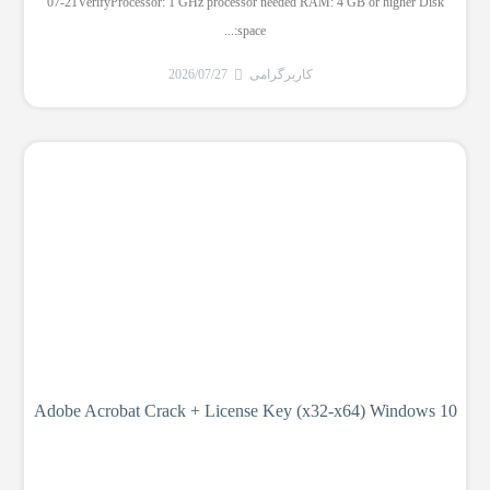
07-21VerifyProcessor: 1 GHz processor needed RAM: 4 GB or higher Disk
space:...
کاربرگرامی
2026/07/27
Adobe Acrobat Crack + License Key (x32-x64) Windows 10