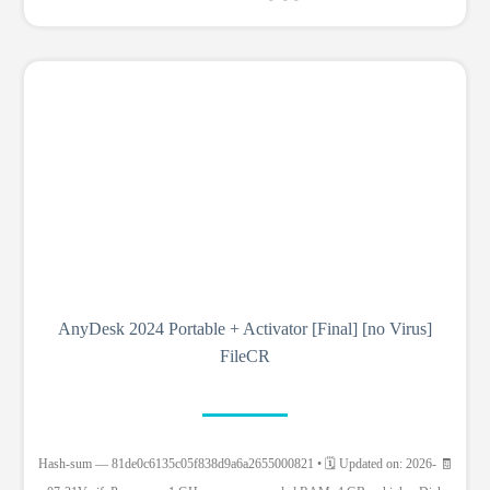
AnyDesk 2024 Portable + Activator [Final] [no Virus]
FileCR
🧾 Hash-sum — 81de0c6135c05f838d9a6a2655000821 • 🗓 Updated on: 2026-