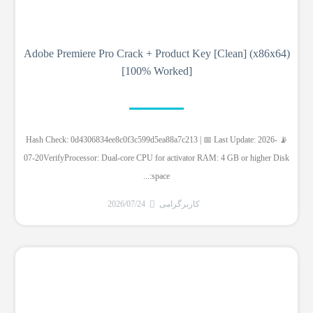
Adobe Premiere Pro Crack + Product Key [Clean] (x86x64)
[100% Worked]
📡 Hash Check: 0d4306834ee8c0f3c599d5ea88a7c213 | 📅 Last Update: 2026-
07-20VerifyProcessor: Dual-core CPU for activator RAM: 4 GB or higher Disk
space:...
کاربرگرامی
2026/07/24