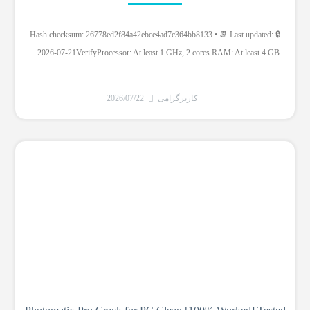
🔒 Hash checksum: 26778ed2f84a42ebce4ad7c364bb8133 • 📆 Last updated:
2026-07-21VerifyProcessor: At least 1 GHz, 2 cores RAM: At least 4 GB...
کاربرگرامی
2026/07/22