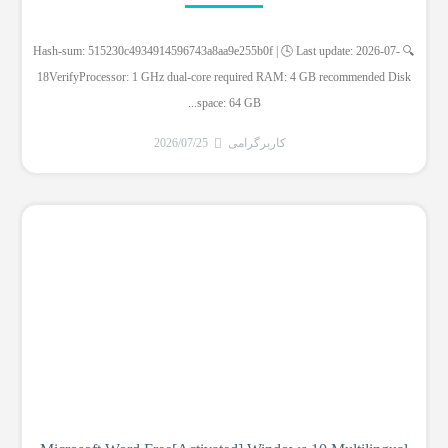
🔍 Hash-sum: 515230c4934914596743a8aa9e255b0f | 🕓 Last update: 2026-07-
18VerifyProcessor: 1 GHz dual-core required RAM: 4 GB recommended Disk
space: 64 GB...
کاربرگرامی
2026/07/25