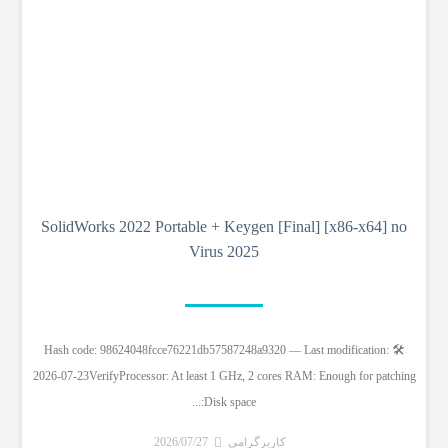
SolidWorks 2022 Portable + Keygen [Final] [x86-x64] no
Virus 2025
🛠 Hash code: 98624048fcce76221db57587248a9320 — Last modification:
2026-07-23VerifyProcessor: At least 1 GHz, 2 cores RAM: Enough for patching
Disk space:...
کاربرگرامی
2026/07/27