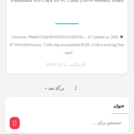
Photomatix Pro Crack for PC Clean [100% Worked] Tested
🛡️ Checksum: f89ab0e7d1a07f61633f165cb1829744 — ⏰ Updated on: 2026-
07-16VerifyProcessor: 1 GHz chip recommended RAM: 4 GB to avoid lag Disk
space:...
کاربرگرامی
2026/07/22
1
2
برگهٔ بعد »
عنوان