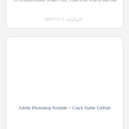
07-19VerifyProcessor: At least 1 GHz, 2 cores RAM: 4 GB for tools Disk...
کاربرگرامی
2026/07/23
Adobe Photoshop Portable + Crack Stable GitHub