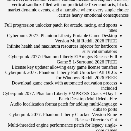
vertical sandbox filled with unpredictable fixer contracts, black-
market dynamic events, and a narrative where every single choice
carries heavy emotional consequences.
Full progression unlocker patch for arcade, racing, and sports
titles
Cyberpunk 2077: Phantom Liberty Portable Game Desktop
Version Multi Reddit 2026 FREE
Infinite health and maximum resources injector for hardcore
survival simulators
Cyberpunk 2077: Phantom Liberty ElAmigos Release Full
Game 5.1-Surround 2026 FREE
License key updater allowing easy game license transfers
Cyberpunk 2077: Phantom Liberty Full Unlocked All DLCs
for Windows Reddit 2026 FREE
Download game crack with automated activation process
included
Cyberpunk 2077: Phantom Liberty EMPRESS Crack +Day 1
Patch Desktop Multi MediaFire
Audio localization format patch for adding multi-language
dubs to ports
Cyberpunk 2077: Phantom Liberty Cracked Version Rune
Release Director’s Cut
Multi-threaded engine performance patch for legacy single-
core games