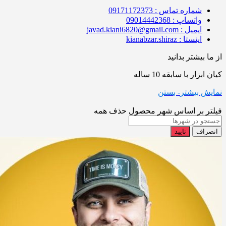
شماره تماس : 09171172373
واتساپ : 09014442368
ایمیل : javad.kiani6820@gmail.com
اینستا : kianabzar.shiraz
از ما بیشتر بدانید
کیان ابزار با سابقه 10 ساله
نمایش بیشتر
- بستن
فیلتر بر اساس شهر محصول
حذف همه
انصراف
تایید