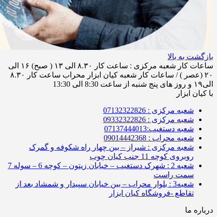
بازگشت به بالا
ساعات کار شعبه مرکزی : ساعت کار ۸.۳۰ الی ۱۳ ( صبح) ۱۶ الی
۲۰ (عصر ) / ساعات کار شعبه کیان ابزار محراب ساعت کار ۸.۳۰
الی۱۹ و روز های پنج شنبه از ساعت 8:30 الی 13:30
با کیان ابزار
شعبه مرکزی : 07132322826
شعبه مرکزی : 09332322826
شعبه دستغیب:07137444013
شعبه محراب : 09014442368
شعبه مرکزی : شیراز – بین چهار راه شکوفه و گمرک
روبروی کوچه 11 جنب کیان چوب
شعبه 2 : شهرک دستغیب – خیابان زیتون – کوچه 6 – سوله 7
سمت راست
شعبه3 : بلوار محراب – بین خیابان سپیدار و شمشاد بعد از
تقاطع -فروشگاه کیان ابزار
درباره ما