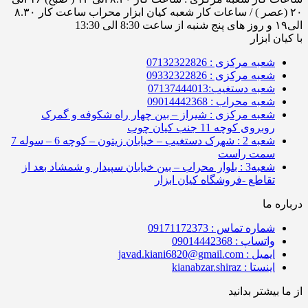
۲۰ (عصر ) / ساعات کار شعبه کیان ابزار محراب ساعت کار ۸.۳۰
الی۱۹ و روز های پنج شنبه از ساعت 8:30 الی 13:30
با کیان ابزار
شعبه مرکزی : 07132322826
شعبه مرکزی : 09332322826
شعبه دستغیب:07137444013
شعبه محراب : 09014442368
شعبه مرکزی : شیراز – بین چهار راه شکوفه و گمرک
روبروی کوچه 11 جنب کیان چوب
شعبه 2 : شهرک دستغیب – خیابان زیتون – کوچه 6 – سوله 7
سمت راست
شعبه3 : بلوار محراب – بین خیابان سپیدار و شمشاد بعد از
تقاطع -فروشگاه کیان ابزار
درباره ما
شماره تماس : 09171172373
واتساپ : 09014442368
ایمیل : javad.kiani6820@gmail.com
اینستا : kianabzar.shiraz
از ما بیشتر بدانید