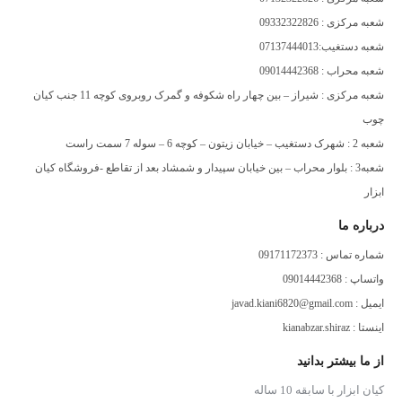
شعبه مرکزی : 09332322826
شعبه دستغیب:07137444013
شعبه محراب : 09014442368
شعبه مرکزی : شیراز – بین چهار راه شکوفه و گمرک روبروی کوچه 11 جنب کیان
چوب
شعبه 2 : شهرک دستغیب – خیابان زیتون – کوچه 6 – سوله 7 سمت راست
شعبه3 : بلوار محراب – بین خیابان سپیدار و شمشاد بعد از تقاطع -فروشگاه کیان
ابزار
درباره ما
شماره تماس : 09171172373
واتساپ : 09014442368
ایمیل : javad.kiani6820@gmail.com
اینستا : kianabzar.shiraz
از ما بیشتر بدانید
کیان ابزار با سابقه 10 ساله