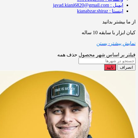
ایمیل : javad.kiani6820@gmail.com
اینستا : kianabzar.shiraz
از ما بیشتر بدانید
کیان ابزار با سابقه 10 ساله
نمایش بیشتر
- بستن
فیلتر بر اساس شهر محصول
حذف همه
انصراف
تایید