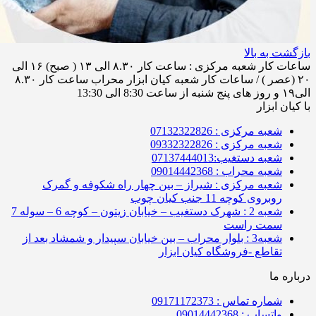
بازگشت به بالا
ساعات کار شعبه مرکزی : ساعت کار ۸.۳۰ الی ۱۳ ( صبح) ۱۶ الی
۲۰ (عصر ) / ساعات کار شعبه کیان ابزار محراب ساعت کار ۸.۳۰
الی۱۹ و روز های پنج شنبه از ساعت 8:30 الی 13:30
با کیان ابزار
شعبه مرکزی : 07132322826
شعبه مرکزی : 09332322826
شعبه دستغیب:07137444013
شعبه محراب : 09014442368
شعبه مرکزی : شیراز – بین چهار راه شکوفه و گمرک
روبروی کوچه 11 جنب کیان چوب
شعبه 2 : شهرک دستغیب – خیابان زیتون – کوچه 6 – سوله 7
سمت راست
شعبه3 : بلوار محراب – بین خیابان سپیدار و شمشاد بعد از
تقاطع -فروشگاه کیان ابزار
درباره ما
شماره تماس : 09171172373
واتساپ : 09014442368