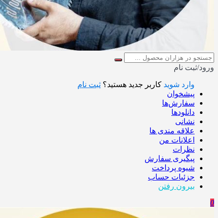
ورود/ثبت نام
وارد شوید
کاربر جدید هستید؟
ثبت نام
پیشخوان
سفارش‌ها
دانلودها
نشانی
علاقه مندی ها
اعلانات من
نظرات
پیگیری سفارش
شیوه پرداخت
جزئیات حساب
بیرون رفتن
0