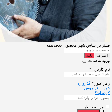
فیلتر بر اساس شهر محصول
حذف همه
انصراف
تایید
ورود به سایت
نام کاربری
*
رمز عبور
*
گذرواژه
خود را فراموش
کرده اید؟
مرا به خاطر
بسپار