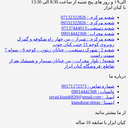
الی۱۹ و روز های پنج شنبه از ساعت 8:30 الی 13:30
با کیان ابزار
شعبه مرکزی : 07132322826
شعبه مرکزی : 09332322826
شعبه دستغیب:07137444013
شعبه محراب : 09014442368
شعبه مرکزی : شیراز – بین چهار راه شکوفه و گمرک
روبروی کوچه 11 جنب کیان چوب
شعبه 2 : شهرک دستغیب – خیابان زیتون – کوچه 6 – سوله 7
سمت راست
شعبه3 : بلوار محراب – بین خیابان سپیدار و شمشاد بعد از
تقاطع -فروشگاه کیان ابزار
درباره ما
شماره تماس : 09171172373
واتساپ : 09014442368
ایمیل : javad.kiani6820@gmail.com
اینستا : kianabzar.shiraz
از ما بیشتر بدانید
کیان ابزار با سابقه 10 ساله