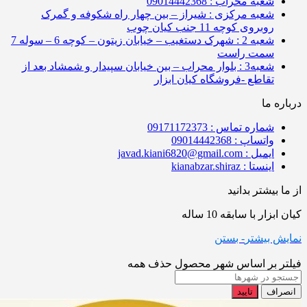
شعبه محراب : 09014442368
شعبه مرکزی : شیراز – بین چهار راه شکوفه و گمرک
روبروی کوچه 11 جنب کیان چوب
شعبه 2 : شهرک دستغیب – خیابان زیتون – کوچه 6 – سوله 7
سمت راست
شعبه3 : بلوار محراب – بین خیابان سپیدار و شمشاد بعد از
تقاطع -فروشگاه کیان ابزار
درباره ما
شماره تماس : 09171172373
واتساپ : 09014442368
ایمیل : javad.kiani6820@gmail.com
اینستا : kianabzar.shiraz
از ما بیشتر بدانید
کیان ابزار با سابقه 10 ساله
نمایش بیشتر
- بستن
فیلتر بر اساس شهر محصول
حذف همه
انصراف
تایید