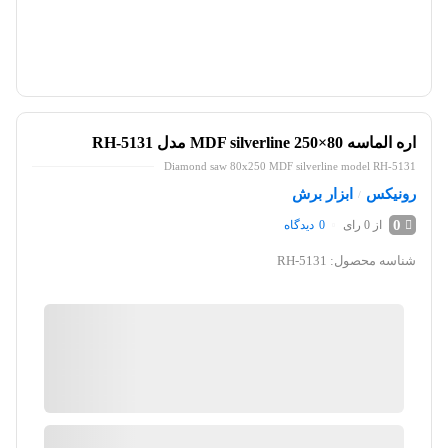
اره الماسه 80×250 MDF silverline مدل RH-5131
Diamond saw 80x250 MDF silverline model RH-5131
رونیکس
ابزار برش
/
0
از 0 رای
0
دیدگاه
شناسه محصول:
RH-5131
کیان ابزار
گارانتی 18 ماهه پارس کالا
ضمانت اصالت کالا