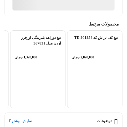
آیا قیمت مناسب تری سراغ دارید؟
محصولات مرتبط
تیغ کف تراش کد TD-201254
تیغ دوراهه بلبرینگی اورفرز
آردن مدل 307831
2,890,000
تومان
1,320,000
تومان
25 سانتی متر فرود مدل...
توضیحات
نمایش بیشتر