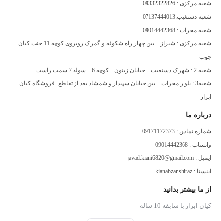
شعبه مرکزی : 09332322826
منظور حفاظت از تیغه‌ها در زمان حمل و نقل
شعبه دستغیب:07137444013
-زاویه مثبت برش سبب ایجاد برش های صاف و تمیز شده همچنین نرخ
شعبه محراب : 09014442368
پیشروی را تسهیل میکند
شعبه مرکزی : شیراز – بین چهار راه شکوفه و گمرک روبروی کوچه 11 جنب کیان
چوب
شعبه 2 : شهرک دستغیب – خیابان زیتون – کوچه 6 – سوله 7 سمت راست
سایز
250*2/3*30
شعبه3 : بلوار محراب – بین خیابان سپیدار و شمشاد بعد از تقاطع -فروشگاه کیان
قطر صفحه برش
ابزار
250
قطر شفت
درباره ما
30
طراحی دندانه
شماره تماس : 09171172373
TCG
واتساپ : 09014442368
تعداد دندانه‌ها
ایمیل : javad.kiani6820@gmail.com
80
موارد استفاده
اینستا : kianabzar.shiraz
ام دی اف
مناسب برای
از ما بیشتر بدانید
اره گردبُر، اره فارسی‌بُر، اره رومیزی، اره میزی صنعتی
کیان ابزار با سابقه 10 ساله