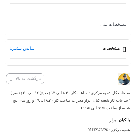
مشخصات فنی:
تولید شده بر اساس سطح کیفیت صنعتی با طراحی برتر و دندانه‌های
تنگستن کارباید که حداکثر مقاومت در حین کار و افزایش طول عمر را
مشخصات
نمایش بیشتر
فراهم می کند.
– طراحی پیشرفته بر اساس استانداردهای ATB (برای چوب‌های سخت
مانند نئوپان) و TCG (برای چوب‌های چندلایه مانند ام دی اف و …)
بازگشت به بالا
– لبه‌های تیغه از جنس کاربید تولید شده تا در برابر فشارها مقاومت بالایی
ساعات کار شعبه مرکزی : ساعت کار ۸.۳۰ الی ۱۳ ( صبح) ۱۶ الی ۲۰ (عصر )
داشته باشد.
/ ساعات کار شعبه کیان ابزار محراب ساعت کار ۸.۳۰ الی۱۹ و روز های پنج
– دارای بدنه فولادی مستحکم که بالاترین دقت و مقاومت را در برابر
شنبه از ساعت 8:30 الی 13:30
انحناء و شکستگی به هنگام برش فراهم می‌آورد.
با کیان ابزار
– طراحی منحصر به فرد دندانه‌ها برای تسهیل فرایند برش
شعبه مرکزی : 07132322826
– بسته بندی شده در جعبه حرفه‌ای طراحی شده توسط رونیکس به