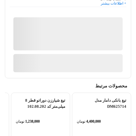
+ اطلاعات بیشتر
کیان ابزار
گارانتی 18 ماهه پارس کالا
ضمانت اصالت کالا
آیا قیمت مناسب تری سراغ دارید؟
محصولات مرتبط
تیغ بانکی دامار مدل
تیغ شیارزن دوراتو قطر 8
DM625714
میلی‌متر کد 102.08.202
4,400,000
تومان
1,238,000
تومان