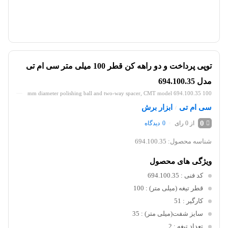
توپی پرداخت و دو راهه کن قطر 100 میلی متر سی ام تی
مدل 694.100.35
100 mm diameter polishing ball and two-way spacer, CMT model 694.100.35
سی ام تی
ابزار برش
/
0
از 0 رای
0
دیدگاه
شناسه محصول:
694.100.35
ویژگی های محصول
کد فنی
: 694.100.35
قطر تیغه (میلی متر)
: 100
کارگیر
: 51
سایز شفت(میلی متر)
: 35
تعداد تیغه
: 2