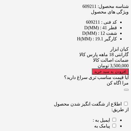
شناسه محصول:
609211
ویژگی های محصول
کد فنی
: 609211
قطر D(MM)
: 41
شفت D(MM)
: 12
کارگیر H(MM)
: 19.1
کیان ابزار
گارانتی 18 ماهه پارس کالا
ضمانت اصالت کالا
3,500,000
تومان
افزودن به سبد خرید
آیا قیمت مناسب تری سراغ دارید؟
مرا اگاه کن
اطلاع از شگفت انگیز شدن محصول
از طریق:
ایمیل به :
پیامک به