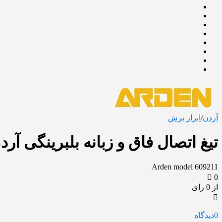
آردن
/
ابزار برش
تیغ اتصال فاق و زبانه بلبرینگی آردن مد
Arden model 609211
0
از 0 رای
0
دیدگاه