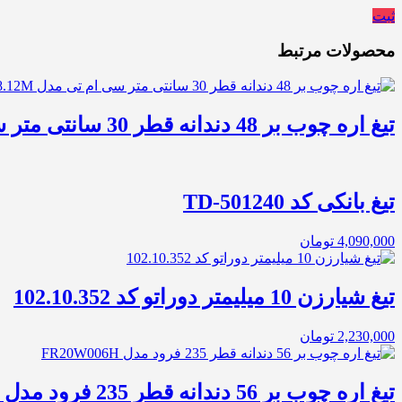
ثبت
محصولات مرتبط
تیغ اره چوب بر 48 دندانه قطر 30 سانتی متر سی ام...
تیغ بانکی کد TD-501240
4,090,000
تومان
تیغ شیارزن 10 میلیمتر دوراتو کد 102.10.352
2,230,000
تومان
تیغ اره چوب بر 56 دندانه قطر 235 فرود مدل FR20W006H