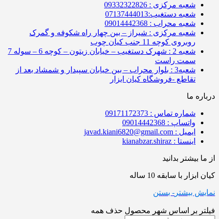
شعبه مرکزی : 09332322826
شعبه دستغیب:07137444013
شعبه محراب : 09014442368
شعبه مرکزی : شیراز – بین چهار راه شکوفه و گمرک
روبروی کوچه 11 جنب کیان چوب
شعبه 2 : شهرک دستغیب – خیابان زیتون – کوچه 6 – سوله 7
سمت راست
شعبه3 : بلوار محراب – بین خیابان سپیدار و شمشاد بعد از
تقاطع -فروشگاه کیان ابزار
درباره ما
شماره تماس : 09171172373
واتساپ : 09014442368
ایمیل : javad.kiani6820@gmail.com
اینستا : kianabzar.shiraz
از ما بیشتر بدانید
کیان ابزار با سابقه 10 ساله
نمایش بیشتر
- بستن
فیلتر بر اساس شهر محصول
حذف همه