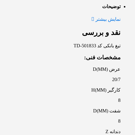
توضیحات
نمایش بیشتر
نقد و بررسی
تیغ بانکی کد TD-501833
مشخصات فنی:
عرض D(MM)
20/7
کارگیر H(MM)
8
شفت D(MM)
8
دندانه Z