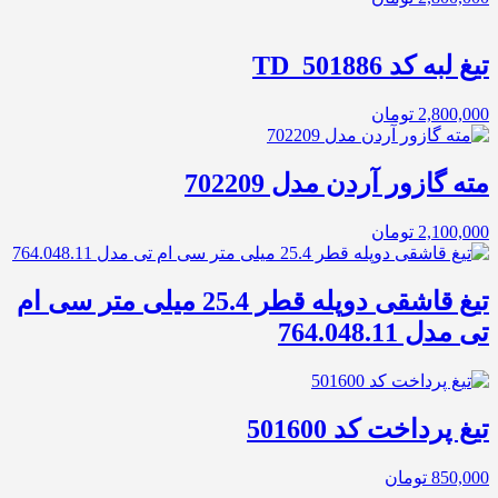
تیغ لبه کد TD_501886
2,800,000
تومان
مته گازور آردن مدل 702209
2,100,000
تومان
تیغ قاشقی دوپله قطر 25.4 میلی‌ متر سی ام
تی مدل 764.048.11
تیغ پرداخت کد 501600
850,000
تومان