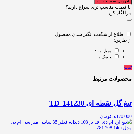
افزودن به سبد خرید
آیا قیمت مناسب تری سراغ دارید؟
مرا اگاه کن
اطلاع از شگفت انگیز شدن محصول
از طریق:
ایمیل به :
پیامک به
ثبت
محصولات مرتبط
تیغ گل نقطه ای TD_141230
5,170,000
تومان