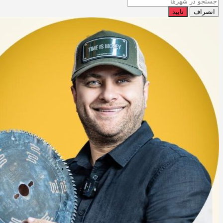
انصراف
تایید