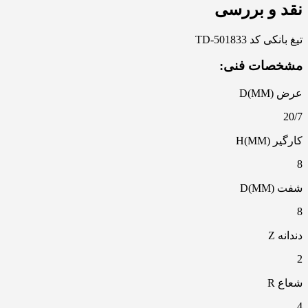
نقد و بررسی
تیغ بانکی کد TD-501833
مشخصات فنی:
عرض D(MM)
20/7
کارگیر H(MM)
8
شفت D(MM)
8
دندانه Z
2
شعاع R
4