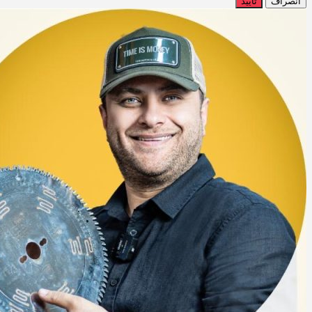
انصراف
تایید