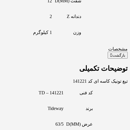
شفت D(MM)
12
دندانه Z
2
وزن
1 کیلوگرم
مشخصات
بازگشت
توضیحات تکمیلی
تیغ تونیک کاسه ای کد 141221
کد فنی
TD – 141221
برند
Tideway
عرض D(MM)
63/5