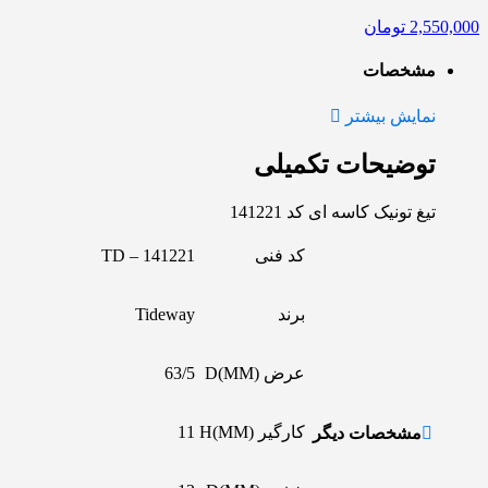
2,550,000
تومان
مشخصات
نمایش بیشتر
توضیحات تکمیلی
تیغ تونیک کاسه ای کد 141221
کد فنی
TD – 141221
برند
Tideway
عرض D(MM)
63/5
کارگیر H(MM)
11
مشخصات دیگر