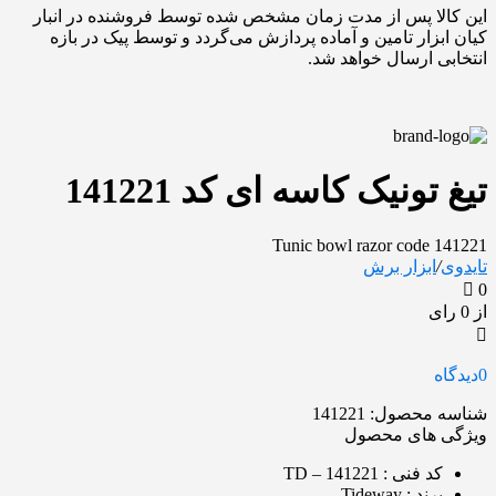
این کالا پس از مدت زمان مشخص شده توسط فروشنده در انبار
کیان ابزار تامین و آماده پردازش می‌گردد و توسط پیک در بازه
انتخابی ارسال خواهد شد.
تیغ تونیک کاسه ای کد 141221
Tunic bowl razor code 141221
تایدوی
/
ابزار برش
0
از 0 رای
0
دیدگاه
شناسه محصول:
141221
ویژگی های محصول
کد فنی
: TD – 141221
برند
: Tideway