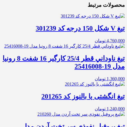
محصولات مرتبط
تیغ V شکل 150 درجه کد 301239
4,760,000
تومان
تيغ ناوداني قطر 25/4 كارگير 16 شفت 8 رونيا
مدل 19-25416008
1,360,000
تومان
تیغ انگشتی یا بالنوز کد 201265
1,240,000
تومان
تیغ پروفیل نفوذی سر تخت آردن مدل