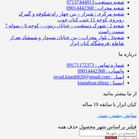
شعبه دستغیب:07137444013
شعبه محراب : 09014442368
شعبه مرکزی : شیراز – بین چهار راه شکوفه و گمرک
روبروی کوچه 11 جنب کیان چوب
شعبه 2 : شهرک دستغیب – خیابان زیتون – کوچه 6 – سوله 7
سمت راست
شعبه3 : بلوار محراب – بین خیابان سپیدار و شمشاد بعد از
تقاطع -فروشگاه کیان ابزار
درباره ما
شماره تماس : 09171172373
واتساپ : 09014442368
ایمیل : javad.kiani6820@gmail.com
اینستا : kianabzar.shiraz
از ما بیشتر بدانید
کیان ابزار با سابقه 10 ساله
نمایش بیشتر
- بستن
فیلتر بر اساس شهر محصول
حذف همه