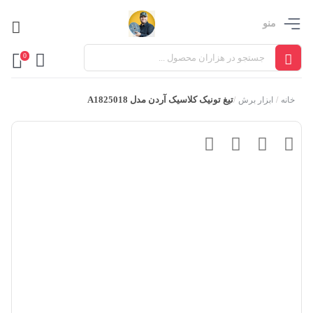
منو
0
تیغ تونیک کلاسیک آردن مدل A1825018
خانه
/
ابزار برش
/