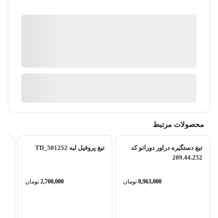
کیان ابزار
گارانتی 18 ماهه پارس کالا
ضمانت اصالت کالا
آیا قیمت مناسب تری سراغ دارید؟
محصولات مرتبط
تیغ دستگیره دراور دوراتو کد
تیغ پروفیل لبه TD_501252
209.44.252
8,963,000
تومان
2,700,000
تومان
تیغ 