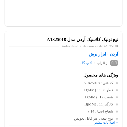
تیغ تونیک کلاسیک آردن مدل A1825018
Arden classic tonic razor model A1825018
آردن
ابزار برش
/
0
از 0 رای
0
دیدگاه
ویژگی های محصول
کد فنی
: A1825018
قطر D(MM)
: 50.8
شفت D(MM)
: 12
کارگیر H(MM)
: 11
شعاع انحنا
: 7.14
نوع تیغه
: غیر قابل تعویض
+ اطلاعات بیشتر