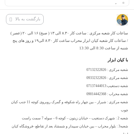
مته تونیک کلاسیک سی ان سی Arden
کارگیر H(MM)
11
محصولات Arden دارای متنوع‌ترین ابزار آلات و تیغ‌های سی ان سی
بازگشت به بالا
می‌باشد که هر کدام از آن‌ها از کاربرد و ویژگی متفاوتی برخوردار
ساعات کار شعبه مرکزی : ساعت کار ۸.۳۰ الی ۱۳ ( صبح) ۱۶ الی ۲۰ (عصر )
هستند. مته تونیک کلاسیک سی ان سی Arden دارای دو عدد تیغه از جنس
/ ساعات کار شعبه کیان ابزار محراب ساعت کار ۸.۳۰ الی۱۹ و روز های پنج
تنگستن کارباید و بدنه ای با روکش ضد آب می‌باشد که از آن برای ایجاد
شنبه از ساعت 8:30 الی 13:30
طرح های تونیک و زیبا بر روی درب های کابینتی و ورودی منازل استفاده
با کیان ابزار
می‌شود. در ادامه بیشتر با ویژگی و مشخصات فنی تیغ تونیک اورفرز آردن
شعبه مرکزی : 07132322826
آشنا خواهید شد.
شعبه مرکزی : 09332322826
شعبه دستغیب:07137444013
شعبه محراب : 09014442368
شعبه مرکزی : شیراز – بین چهار راه شکوفه و گمرک روبروی کوچه 11 جنب کیان
چوب
شعبه 2 : شهرک دستغیب – خیابان زیتون – کوچه 6 – سوله 7 سمت راست
شعبه3 : بلوار محراب – بین خیابان سپیدار و شمشاد بعد از تقاطع -فروشگاه کیان