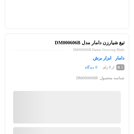
تیغ شیارزن دامار مدل DM000606B
DM000606B Damar Grooving Blade
دامار
ابزار برش
/
0
از 0 رای
0
دیدگاه
شناسه محصول:
DM000606B
کیان ابزار
گارانتی 18 ماهه پارس کالا
ضمانت اصالت کالا