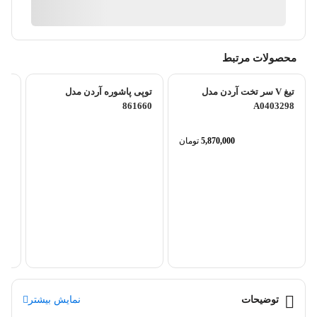
آیا قیمت مناسب تری سراغ دارید؟
محصولات مرتبط
تیغ V سر تخت آردن مدل
توپی پاشوره آردن مدل
861660
A0403298
5,870,000
تومان
تیغ
مدل 204ET
توضیحات
نمایش بیشتر