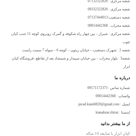
شعبه مرکزی : 07132322826
بلبرینگ
ندارد
شعبه مرکزی : 09332322826
شعبه دستغیب:07137444013
سایر توضیحات
مناسب برای ایجاد شیار و برش
شعبه محراب : 09014442368
شعبه مرکزی : شیراز – بین چهار راه شکوفه و گمرک روبروی کوچه 11 جنب کیان
چوب
شعبه 2 : شهرک دستغیب – خیابان زیتون – کوچه 6 – سوله 7 سمت راست
شعبه3 : بلوار محراب – بین خیابان سپیدار و شمشاد بعد از تقاطع -فروشگاه کیان
ابزار
درباره ما
شماره تماس : 09171172373
واتساپ : 09014442368
ایمیل : javad.kiani6820@gmail.com
اینستا : kianabzar.shiraz
از ما بیشتر بدانید
کیان ابزار با سابقه 10 ساله