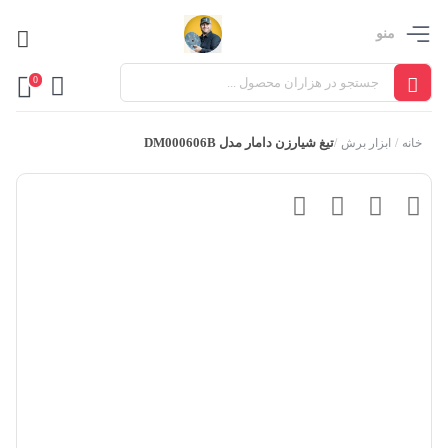
منو
0
تیغ شیارزن دامار مدل DM000606B
خانه
/
ابزار برش
/