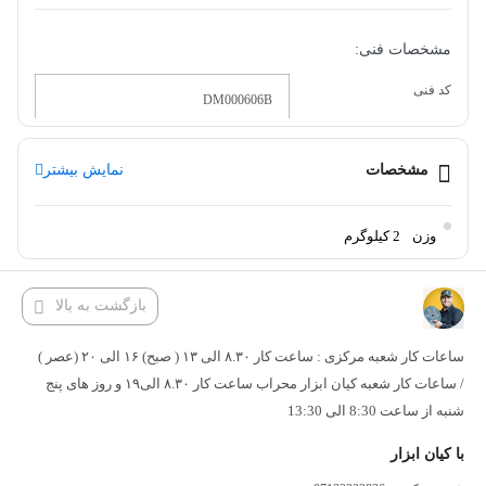
مشخصات فنی:
کد فنی
DM000606B
قطر تیغه (میلی‌متر)
6
مشخصات
نمایش بیشتر
کارگیر
19
وزن
2 کیلوگرم
سایز شفت (میلی متر)
6
تعداد تیغه
بازگشت به بالا
دو تیغ
قابلیت تعویض تیغه
ساعات کار شعبه مرکزی : ساعت کار ۸.۳۰ الی ۱۳ ( صبح) ۱۶ الی ۲۰ (عصر )
ندارد
/ ساعات کار شعبه کیان ابزار محراب ساعت کار ۸.۳۰ الی۱۹ و روز های پنج
تیغ مناسب برای دستگاه
شنبه از ساعت 8:30 الی 13:30
اور فرز, CNC
با کیان ابزار
نوع کاربرد تیغ
چوب, ام دی اف