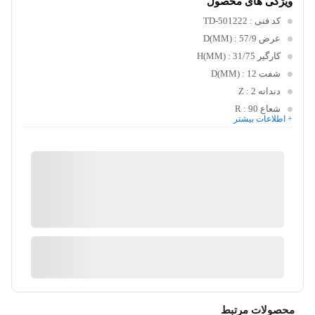
ویژگی های محصول
کد فنی
: TD-501222
عرض D(MM)
: 57/9
کارگیر H(MM)
: 31/75
شفت D(MM)
: 12
دندانه Z
: 2
شعاع R
: 90
+ اطلاعات بیشتر
کیان ابزار
گارانتی 18 ماهه کیان ابزار
ضمانت اصالت کالا
آیا قیمت مناسب تری سراغ دارید؟
محصولات مرتبط