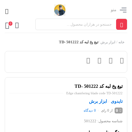
منو
0
تیغ پخ لبه کد TD- 501222
خانه
/
ابزار برش
/
تیغ پخ لبه کد TD- 501222
Edge chamfering blade code TD-501222
تایدوی
ابزار برش
/
0
از 0 رای
0
دیدگاه
شناسه محصول:
501222