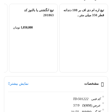
تیغ اره ام دی اف بر 108 دندانه
تیغ انگشتی یا بالنوز کد
قطر 350 میلی متر...
201863
1,050,000
تومان
تیغ
6L
مشخصات
نمایش بیشتر
کد فنی
TD-501222
عرض D(MM)
57/9
کارگیر H(MM)
31/75