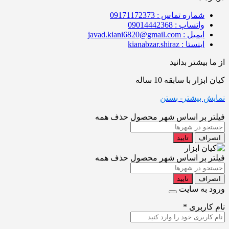
شماره تماس : 09171172373
واتساپ : 09014442368
ایمیل : javad.kiani6820@gmail.com
اینستا : kianabzar.shiraz
از ما بیشتر بدانید
کیان ابزار با سابقه 10 ساله
نمایش بیشتر
- بستن
فیلتر بر اساس شهر محصول
حذف همه
انصراف
تایید
فیلتر بر اساس شهر محصول
حذف همه
انصراف
تایید
ورود به سایت
نام کاربری
*