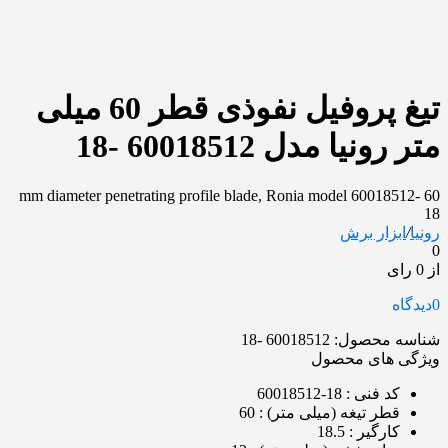
تیغ پروفیل نفوذی قطر 60 میلی
متر رونیا مدل 60018512 -18
60 mm diameter penetrating profile blade, Ronia model 60018512-
18
رونیا
/
ابزار برش
0
از 0 رای
0
دیدگاه
شناسه محصول:
60018512 -18
ویژگی های محصول
کد فنی
: 18-60018512
قطر تیغه (میلی متر)
: 60
کارگیر
: 18.5