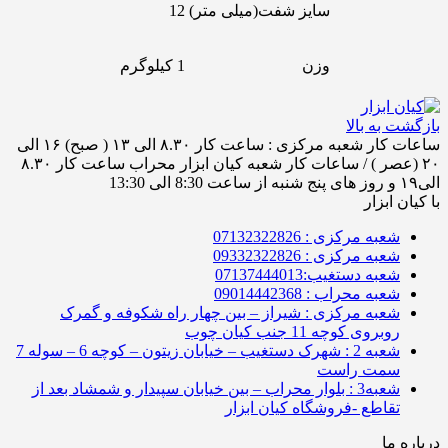
سایز شفت(میلی متر)
12
وزن
1 کیلوگرم
بازگشت به بالا
ساعات کار شعبه مرکزی : ساعت کار ۸.۳۰ الی ۱۳ ( صبح) ۱۶ الی
۲۰ (عصر ) / ساعات کار شعبه کیان ابزار محراب ساعت کار ۸.۳۰
الی۱۹ و روز های پنج شنبه از ساعت 8:30 الی 13:30
با کیان ابزار
شعبه مرکزی : 07132322826
شعبه مرکزی : 09332322826
شعبه دستغیب:07137444013
شعبه محراب : 09014442368
شعبه مرکزی : شیراز – بین چهار راه شکوفه و گمرک
روبروی کوچه 11 جنب کیان چوب
شعبه 2 : شهرک دستغیب – خیابان زیتون – کوچه 6 – سوله 7
سمت راست
شعبه3 : بلوار محراب – بین خیابان سپیدار و شمشاد بعد از
تقاطع -فروشگاه کیان ابزار
درباره ما