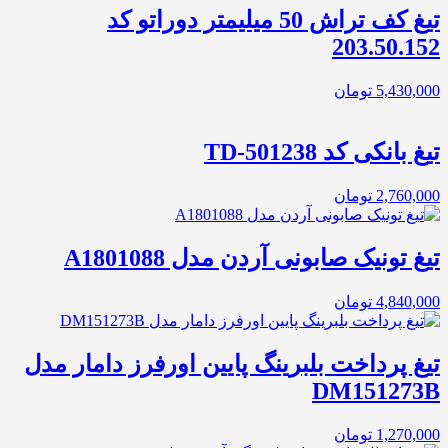
تیغ کف تراش 50 میلیمتر دوراتو کد
203.50.152
5,430,000
تومان
تیغ بانکی کد TD-501238
2,760,000
تومان
تیغ تونیک صابونی آردن مدل A1801088
4,840,000
تومان
تیغ پرداخت بلبرینگ پایین اورفرز دامار مدل
DM151273B
1,270,000
تومان