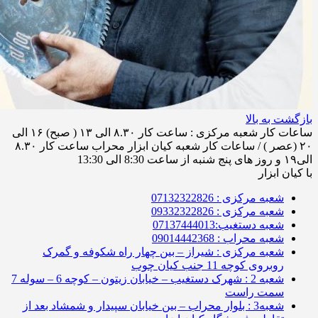
بازگشت به بالا
ساعات کار شعبه مرکزی : ساعت کار ۸.۳۰ الی ۱۳ ( صبح) ۱۶ الی
۲۰ (عصر ) / ساعات کار شعبه کیان ابزار محراب ساعت کار ۸.۳۰
الی۱۹ و روز های پنج شنبه از ساعت 8:30 الی 13:30
با کیان ابزار
شعبه مرکزی : 07132322826
شعبه مرکزی : 09332322826
شعبه دستغیب:07137444013
شعبه محراب : 09014442368
شعبه مرکزی : شیراز – بین چهار راه شکوفه و گمرک
روبروی کوچه 11 جنب کیان چوب
شعبه 2 : شهرک دستغیب – خیابان زیتون – کوچه 6 – سوله 7
سمت راست
شعبه3 : بلوار محراب – بین خیابان سپیدار و شمشاد بعد از