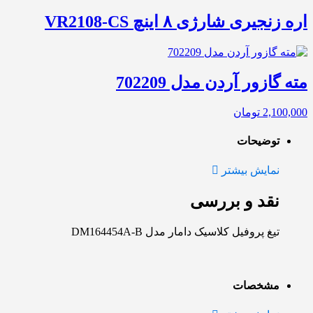
اره زنجیری شارژی ۸ اینچ VR2108-CS
مته گازور آردن مدل 702209
2,100,000
تومان
توضیحات
نمایش بیشتر
نقد و بررسی
تیغ پروفیل کلاسیک دامار مدل DM164454A-B
مشخصات