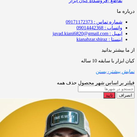
تقاطع -فروشگاه کیان ابزار
درباره ما
شماره تماس : 09171172373
واتساپ : 09014442368
ایمیل : javad.kiani6820@gmail.com
اینستا : kianabzar.shiraz
از ما بیشتر بدانید
کیان ابزار با سابقه 10 ساله
نمایش بیشتر
- بستن
فیلتر بر اساس شهر محصول
حذف همه
انصراف
تایید