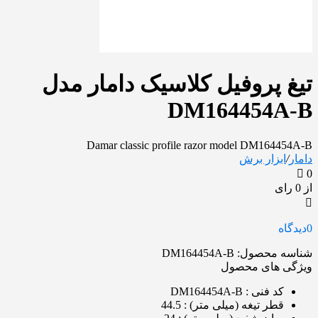
تیغ پروفیل کلاسیک دامار مدل
DM164454A-B
Damar classic profile razor model DM164454A-B
دامار
/
ابزار برش
0
از 0 رای
0
دیدگاه
شناسه محصول:
DM164454A-B
ویژگی های محصول
کد فنی
: DM164454A-B
قطر تیغه (میلی متر)
: 44.5