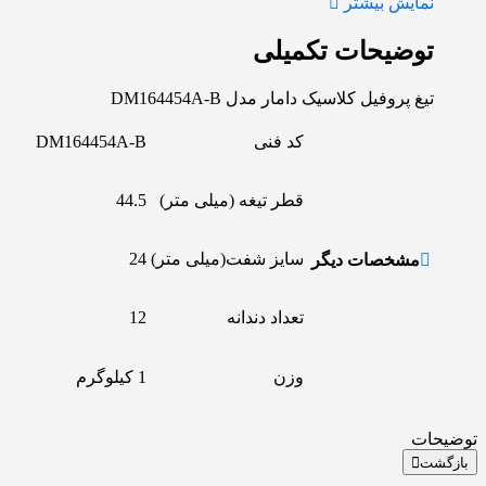
نمایش بیشتر
توضیحات تکمیلی
تیغ پروفیل کلاسیک دامار مدل DM164454A-B
کد فنی
DM164454A-B
قطر تیغه (میلی متر)
44.5
سایز شفت(میلی متر)
24
مشخصات دیگر
تعداد دندانه
12
وزن
1 کیلوگرم
توضیحات
بازگشت