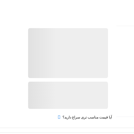
کیان ابزار
گارانتی 18 ماهه کیان ابزار
ضمانت اصالت کالا
2,110,000
تومان
افزودن به سبد خرید
آیا قیمت مناسب تری سراغ دارید؟