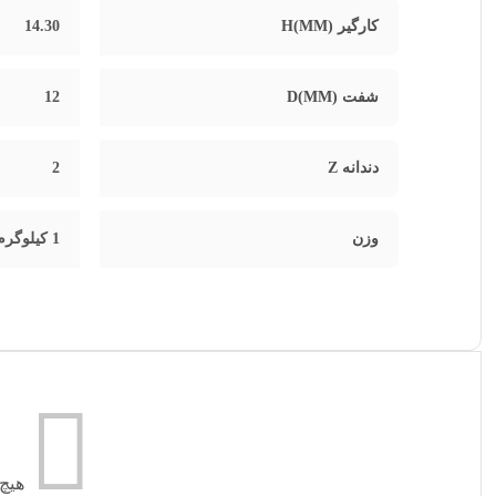
کارگیر H(MM)
14.30
شفت D(MM)
12
دندانه Z
2
وزن
1 کیلوگرم
هیچ