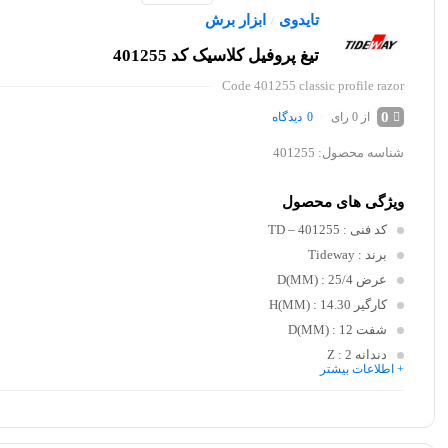
تایدوی
ابزار برش
/
تیغ پروفیل کلاسیک کد 401255
Code 401255 classic profile razor
0
از 0 رای
0
دیدگاه
شناسه محصول:
401255
ویژگی های محصول
کد فنی
: TD – 401255
برند
: Tideway
عرض D(MM)
: 25/4
کارگیر H(MM)
: 14.30
شفت D(MM)
: 12
دندانه Z
: 2
+ اطلاعات بیشتر