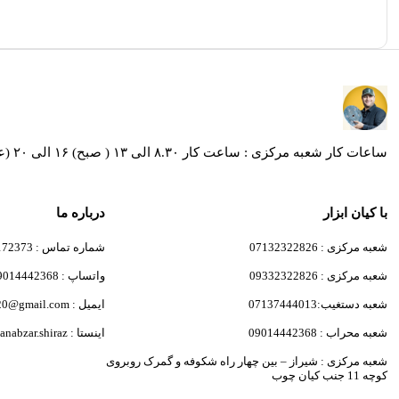
ساعات کار شعبه مرکزی : ساعت کار ۸.۳۰ الی ۱۳ ( صبح) ۱۶ الی ۲۰ (عصر ) / ساعات کار شعبه کیان ابزار محراب ساعت کار ۸.۳۰ الی۱۹ و روز های پنج شنبه از ساعت 8:30 الی 13:30
با کیان ابزار
درباره ما
شعبه مرکزی : 07132322826
شماره تماس : 09171172373
شعبه مرکزی : 09332322826
واتساپ : 09014442368
شعبه دستغیب:07137444013
ایمیل : javad.kiani6820@gmail.com
شعبه محراب : 09014442368
اینستا : kianabzar.shiraz
شعبه مرکزی : شیراز – بین چهار راه شکوفه و گمرک روبروی
کوچه 11 جنب کیان چوب