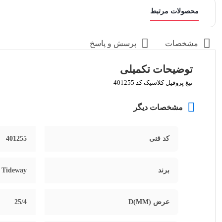
محصولات مرتبط
مشخصات
پرسش و پاسخ
توضیحات تکمیلی
تیغ پروفیل کلاسیک کد 401255
مشخصات دیگر
کد فنی
– 401255
برند
Tideway
عرض D(MM)
25/4