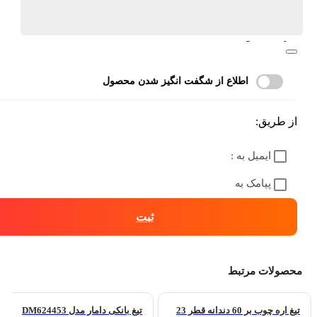
آیا قیمت مناسب تری سراغ دارید؟
مرا اگاه کن
اطلاع از شگفت انگیز شدن محصول
از طریق:
ایمیل به :
پیامک به
ثبت
محصولات مرتبط
تیغ اره چوب بر 60 دندانه قطر 23
تیغ بانکی دامار مدل DM624453