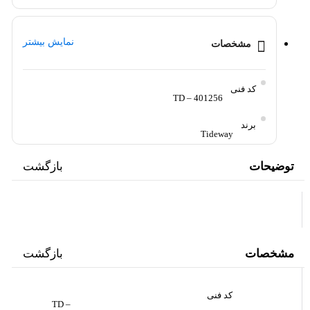
نمایش بیشتر
مشخصات
کد فنی
TD – 401256
برند
Tideway
عرض D(MM)
توضیحات
بازگشت
44/5
کارگیر H(MM)
23.8
مشخصات
بازگشت
کد فنی
TD –