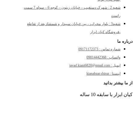
شعبه 2 : شهرک دستغیب – خیابان زیتون – کوچه 6 – سوله 7 سمت
راست
شعبه3 : بلوار محراب – بین خیابان سپیدار و شمشاد بعد از تقاطع
-فروشگاه کیان ابزار
درباره ما
شماره تماس : 09171172373
واتساپ : 09014442368
ایمیل : javad.kiani6820@gmail.com
اینستا : kianabzar.shiraz
از ما بیشتر بدانید
کیان ابزار با سابقه 10 ساله