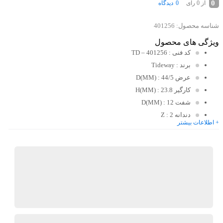
0
0
دیدگاه
از 0 رای
شناسه محصول:
401256
ویژگی های محصول
کد فنی
: TD – 401256
برند
: Tideway
عرض D(MM)
: 44/5
کارگیر H(MM)
: 23.8
شفت D(MM)
: 12
دندانه Z
: 2
+ اطلاعات بیشتر
کیان ابزار
گارانتی 18 ماهه کیان ابزار
ضمانت اصالت کالا