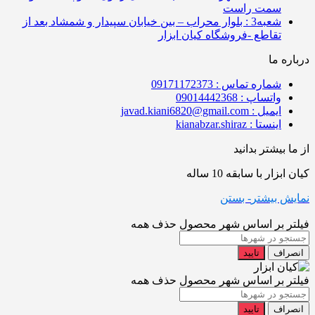
سمت راست
شعبه3 : بلوار محراب – بین خیابان سپیدار و شمشاد بعد از
تقاطع -فروشگاه کیان ابزار
درباره ما
شماره تماس : 09171172373
واتساپ : 09014442368
ایمیل : javad.kiani6820@gmail.com
اینستا : kianabzar.shiraz
از ما بیشتر بدانید
کیان ابزار با سابقه 10 ساله
نمایش بیشتر
- بستن
فیلتر بر اساس شهر محصول
حذف همه
انصراف
تایید
فیلتر بر اساس شهر محصول
حذف همه
انصراف
تایید