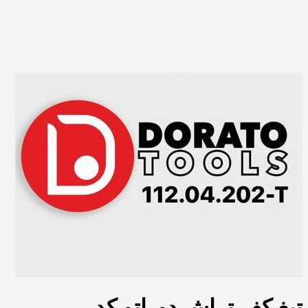
تیغ کف تراش دوراتو کد