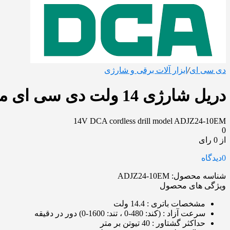
دی سی ای
/
ابزار آلات برقی و شارژی
دریل شارژی 14 ولت دی سی ای مدل ADJZ24-10EM
14V DCA cordless drill model ADJZ24-10EM
0
از 0 رای
0
دیدگاه
شناسه محصول:
ADJZ24-10EM
ویژگی های محصول
مشخصات باتری
: 14.4 ولت
سرعت آزاد
: (کند: 480-0 ، تند: 1600-0) دور در دقیقه
حداکثر گشتاور
: 40 تیوتن بر متر