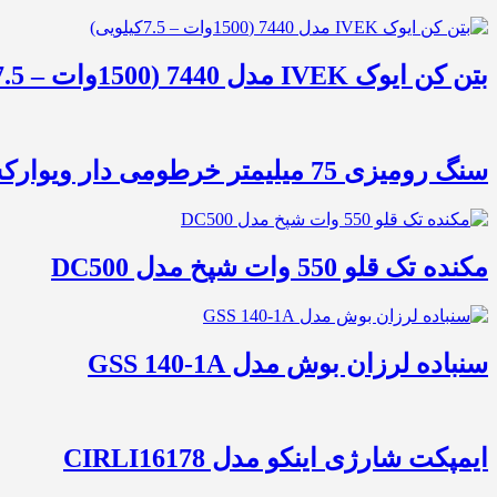
بتن کن ایوک IVEK مدل 7440 (1500وات – 7.5کیلویی)
سنگ رومیزی 75 میلیمتر خرطومی دار ویوارکس مدل VR2075-BG
مکنده تک قلو 550 وات شپخ مدل DC500
سنباده لرزان بوش مدل GSS 140-1A
ایمپکت شارژی اینکو مدل CIRLI16178