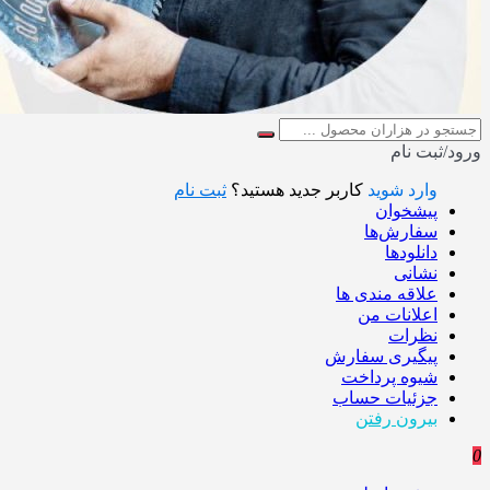
ورود/ثبت نام
وارد شوید
کاربر جدید هستید؟
ثبت نام
پیشخوان
سفارش‌ها
دانلودها
نشانی
علاقه مندی ها
اعلانات من
نظرات
پیگیری سفارش
شیوه پرداخت
جزئیات حساب
بیرون رفتن
0