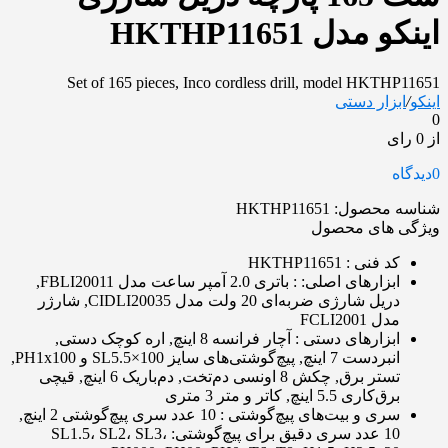
اینکو مدل HKTHP11651
Set of 165 pieces, Inco cordless drill, model HKTHP11651
اینکو
/
ابزار دستی
0
از 0 رای
0
دیدگاه
شناسه محصول:
HKTHP11651
ویژگی های محصول
کد فنی
: HKTHP11651
ابزارهای اصلی:
: باتری 2.0 آمپر ساعت مدل FBLI20011,
دریل شارژی ضربه‌ای 20 ولت مدل CIDLI20035, شارژر
مدل FCLI2001
ابزارهای دستی
: آچار فرانسه 8 اینچ, اره کوچک دستی,
انبردست 7 اینچ, پیچ‌گوشتی‌های سایز SL5.5×100 و PH1x100,
تستر برق, چکش 8 اونسی دم‌تخت, دم‌باریک 6 اینچ, قیچی
برق‌کاری 5.5 اینچ, کاتر و متر 3 متری
سری و بیت‌های پیچ‌گوشتی
: 10 عدد سری پیچ‌گوشتی 2 اینچ,
10 عدد سری دقیق برای پیچ‌گوشتی: SL1.5، SL2، SL3،