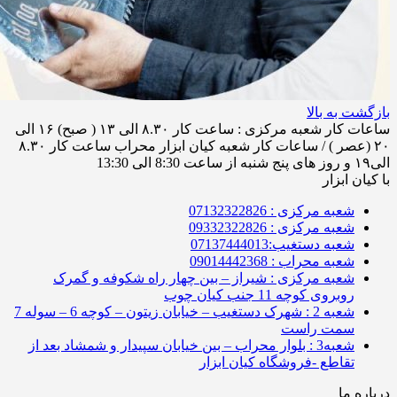
بازگشت به بالا
ساعات کار شعبه مرکزی : ساعت کار ۸.۳۰ الی ۱۳ ( صبح) ۱۶ الی
۲۰ (عصر ) / ساعات کار شعبه کیان ابزار محراب ساعت کار ۸.۳۰
الی۱۹ و روز های پنج شنبه از ساعت 8:30 الی 13:30
با کیان ابزار
شعبه مرکزی : 07132322826
شعبه مرکزی : 09332322826
شعبه دستغیب:07137444013
شعبه محراب : 09014442368
شعبه مرکزی : شیراز – بین چهار راه شکوفه و گمرک
روبروی کوچه 11 جنب کیان چوب
شعبه 2 : شهرک دستغیب – خیابان زیتون – کوچه 6 – سوله 7
سمت راست
شعبه3 : بلوار محراب – بین خیابان سپیدار و شمشاد بعد از
تقاطع -فروشگاه کیان ابزار
درباره ما