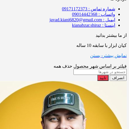
شماره تماس : 09171172373
واتساپ : 09014442368
ایمیل : javad.kiani6820@gmail.com
اینستا : kianabzar.shiraz
از ما بیشتر بدانید
کیان ابزار با سابقه 10 ساله
نمایش بیشتر
- بستن
فیلتر بر اساس شهر محصول
حذف همه
انصراف
تایید