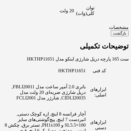
توان
20 ولت
کلی(وات)
مشخصات
بازگشت
توضیحات تکمیلی
ست 165 پارچه دریل شارژی اینکو مدل HKTHP11651
کد فنی
HKTHP11651
باتری 2.0 آمپر ساعت مدل FBLI20011,
ابزارهای
دریل شارژی ضربه‌ای 20 ولت مدل
اصلی:
CIDLI20035, شارژر مدل FCLI2001
آچار فرانسه 8 اینچ, اره کوچک دستی,
انبردست 7 اینچ, پیچ‌گوشتی‌های سایز
ابزارهای
SL5.5×100 و PH1x100, تستر برق, چکش 8
دستی
اونسی دم‌تخت, دم‌باریک 6 اینچ, قیچی