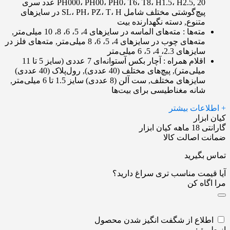
PH000، PH00، PH0، T6، T8، H1.5، H2.5, 20 عدد سری
پیچ‌گوشتی مختلف شامل SL، PH، PZ، T، H در سایزهای
متنوع, دسته نگهدارنده بیت
مته‌ها
: مته‌های الماسه در سایزهای 4، 5، 6، 8، 10 میلی‌متر,
مته‌های چوب در سایزهای 4، 5، 6، 8 میلی‌متر, مته‌های فلز در
سایزهای 2.3، 4، 5، 6 میلی‌متر
اقلام همراه
: آچار بکس آستوانه‌ای 7 عددی (سایز 5 تا 11
میلی‌متر), پیچ‌های مختلف (40 عددی), رول‌پلاک (40 عددی)
سایزهای مختلف, ست آلن (8 عددی) سایز 1.5 تا 6 میلی‌متر,
شانه مغناطیسی برای بیت‌ها
+ اطلاعات بیشتر
کیان ابزار
گارانتی 18 ماهه کیان ابزار
ضمانت اصالت کالا
تماس بگیرید
آیا قیمت مناسب تری سراغ دارید؟
مرا اگاه کن
اطلاع از شگفت انگیز شدن محصول
از طریق: