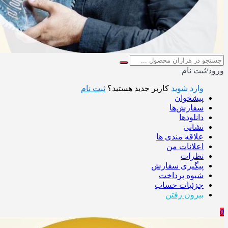
ورود/ثبت نام
وارد شوید
کاربر جدید هستید؟
ثبت نام
پیشخوان
سفارش‌ها
دانلودها
نشانی
علاقه مندی ها
اعلانات من
نظرات
پیگیری سفارش
شیوه پرداخت
جزئیات حساب
بیرون رفتن
0