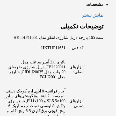
مشخصات
نمایش بیشتر
توضیحات تکمیلی
ست 165 پارچه دریل شارژی اینکو مدل HKTHP11651
کد فنی
HKTHP11651
باتری 2.0 آمپر ساعت مدل
ابزارهای
FBLI20011, دریل شارژی ضربه‌ای
اصلی:
20 ولت مدل CIDLI20035, شارژر
مدل FCLI2001
آچار فرانسه 8 اینچ, اره کوچک دستی,
انبردست 7 اینچ, پیچ‌گوشتی‌های سایز
ابزارهای
SL5.5×100 و PH1x100, تستر برق,
دستی
چکش 8 اونسی دم‌تخت, دم‌باریک 6
اینچ, قیچی برق‌کاری 5.5 اینچ, کاتر و
متر 3 متری