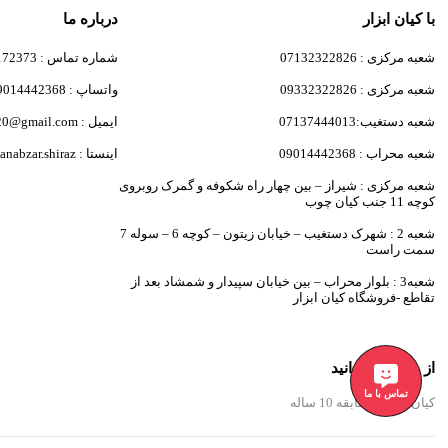
با کیان ابزار
درباره ما
شعبه مرکزی : 07132322826
شماره تماس : 09171172373
شعبه مرکزی : 09332322826
واتساپ : 09014442368
شعبه دستغیب:07137444013
ایمیل : javad.kiani6820@gmail.com
شعبه محراب : 09014442368
اینستا : kianabzar.shiraz
شعبه مرکزی : شیراز – بین چهار راه شکوفه و گمرک روبروی
کوچه 11 جنب کیان چوب
شعبه 2 : شهرک دستغیب – خیابان زیتون – کوچه 6 – سوله 7
سمت راست
شعبه3 : بلوار محراب – بین خیابان سپیدار و شمشاد بعد از
تقاطع -فروشگاه کیان ابزار
از ما بیشتر بدانید
تماس با ما
کیان ابزار با سابقه 10 ساله