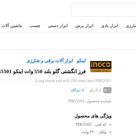
شارژی
ابزار بادی
ابزار برش
ابزار دستی
چسب
ماشین آلات
اینکو
ابزار آلات برقی و شارژی
/
فرز انگشتی گلو بلند 550 وات اینکو PDG5501
Long throat end mill 550 watts Inco PDG5501
0
از 0 رای
0
دیدگاه
شناسه محصول:
PDG5501
ویژگی های محصول
کد فنی
: PDG5501
ولتاژ
: ۲۲۰ ولت