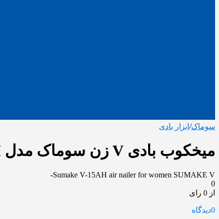
سوماک
/
ابزار بادی
میخکوب بادی V زن سوماک مدل V-15AH ا SUMAKE V-
Sumake V-15AH air nailer for women SUMAKE V-
0
از 0 رای
0
دیدگاه