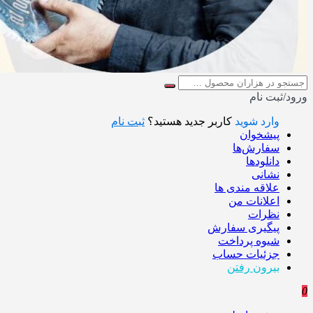
ورود/ثبت نام
وارد شوید
کاربر جدید هستید؟
ثبت نام
پیشخوان
سفارش‌ها
دانلودها
نشانی
علاقه مندی ها
اعلانات من
نظرات
پیگیری سفارش
شیوه پرداخت
جزئیات حساب
بیرون رفتن
0