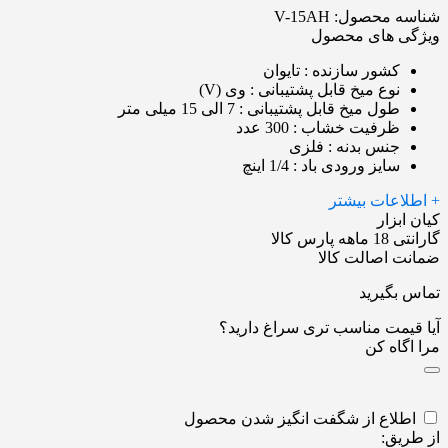
شناسه محصول:
V-15AH
ویژگی های محصول
کشور سازنده
: تایوان
نوع میخ قابل پشتیبانی
: وی (V)
طول میخ قابل پشتیبانی
: 7 الی 15 میلی متر
ظرفیت خشاب
: 300 عدد
جنس بدنه
: فلزی
سایز ورودی باد
: 1/4 اینچ
+ اطلاعات بیشتر
کیان ابزار
گارانتی 18 ماهه پارس کالا
ضمانت اصالت کالا
تماس بگیرید
آیا قیمت مناسب تری سراغ دارید؟
مرا اگاه کن
اطلاع از شگفت انگیز شدن محصول
از طریق: