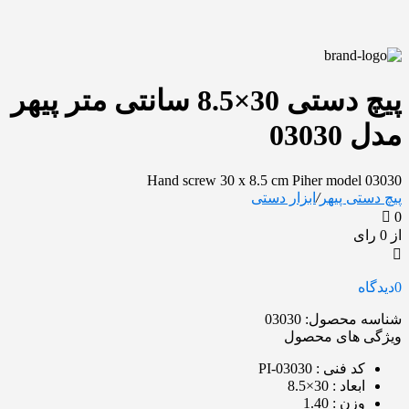
پیچ دستی 30×8.5 سانتی متر پیهر
مدل 03030
Hand screw 30 x 8.5 cm Piher model 03030
پیچ دستی پیهر
/
ابزار دستی
0
از 0 رای
0
دیدگاه
شناسه محصول:
03030
ویژگی های محصول
کد فنی
: PI-03030
ابعاد
: 30×8.5
وزن
: 1.40