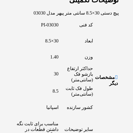
توضیحات تکمیلی
پیچ دستی 30×8.5 سانتی متر پیهر مدل 03030
کد فنی
PI-03030
ابعاد
30×8.5
وزن
1.40
حداکثر ارتفاع
30
بازشو فک
مشخصات
(سانتی‌متر)
دیگر
طول فک ثابت
8.5
(سانتی‌متر)
کشور سازنده
اسپانیا
مناسب برای ثابت نگه
سایر توضیحات
داشتن قطعات در