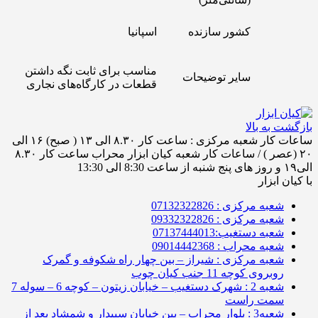
کشور سازنده
اسپانیا
مناسب برای ثابت نگه داشتن
سایر توضیحات
قطعات در کارگاه‌های نجاری
بازگشت به بالا
ساعات کار شعبه مرکزی : ساعت کار ۸.۳۰ الی ۱۳ ( صبح) ۱۶ الی
۲۰ (عصر ) / ساعات کار شعبه کیان ابزار محراب ساعت کار ۸.۳۰
الی۱۹ و روز های پنج شنبه از ساعت 8:30 الی 13:30
با کیان ابزار
شعبه مرکزی : 07132322826
شعبه مرکزی : 09332322826
شعبه دستغیب:07137444013
شعبه محراب : 09014442368
شعبه مرکزی : شیراز – بین چهار راه شکوفه و گمرک
روبروی کوچه 11 جنب کیان چوب
شعبه 2 : شهرک دستغیب – خیابان زیتون – کوچه 6 – سوله 7
سمت راست
شعبه3 : بلوار محراب – بین خیابان سپیدار و شمشاد بعد از