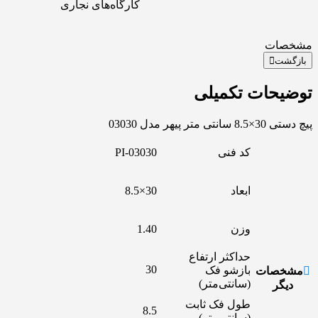
کارگاه‌های نجاری
مشخصات
بازگشت
توضیحات تکمیلی
پیچ دستی 30×8.5 سانتی متر پیهر مدل 03030
کد فنی
PI-03030
ابعاد
30×8.5
وزن
1.40
حداکثر ارتفاع
30
بازشو فک
مشخصات
(سانتی‌متر)
دیگر
طول فک ثابت
8.5
(سانتی‌متر)