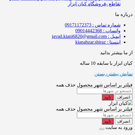
تقاطع -فروشگاه کیان ابزار
درباره ما
شماره تماس : 09171172373
واتساپ : 09014442368
ایمیل : javad.kiani6820@gmail.com
اینستا : kianabzar.shiraz
از ما بیشتر بدانید
کیان ابزار با سابقه 10 ساله
نمایش بیشتر
- بستن
فیلتر بر اساس شهر محصول
حذف همه
انصراف
تایید
فیلتر بر اساس شهر محصول
حذف همه
انصراف
تایید
ورود به سایت