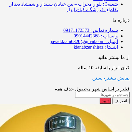
شعبه3 : بلوار محراب – بین خیابان سپیدار و شمشاد بعد از
تقاطع -فروشگاه کیان ابزار
درباره ما
شماره تماس : 09171172373
واتساپ : 09014442368
ایمیل : javad.kiani6820@gmail.com
اینستا : kianabzar.shiraz
از ما بیشتر بدانید
کیان ابزار با سابقه 10 ساله
نمایش بیشتر
- بستن
فیلتر بر اساس شهر محصول
حذف همه
انصراف
تایید