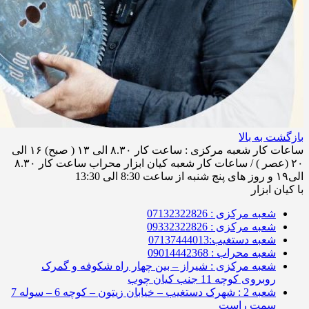
بازگشت به بالا
ساعات کار شعبه مرکزی : ساعت کار ۸.۳۰ الی ۱۳ ( صبح) ۱۶ الی
۲۰ (عصر ) / ساعات کار شعبه کیان ابزار محراب ساعت کار ۸.۳۰
الی۱۹ و روز های پنج شنبه از ساعت 8:30 الی 13:30
با کیان ابزار
شعبه مرکزی : 07132322826
شعبه مرکزی : 09332322826
شعبه دستغیب:07137444013
شعبه محراب : 09014442368
شعبه مرکزی : شیراز – بین چهار راه شکوفه و گمرک
روبروی کوچه 11 جنب کیان چوب
شعبه 2 : شهرک دستغیب – خیابان زیتون – کوچه 6 – سوله 7
سمت راست