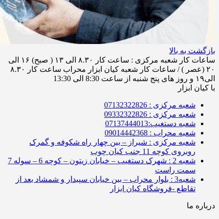
بازگشت به بالا
ساعات کار شعبه مرکزی : ساعت کار ۸.۳۰ الی ۱۳ ( صبح) ۱۶ الی
۲۰ (عصر ) / ساعات کار شعبه کیان ابزار محراب ساعت کار ۸.۳۰
الی۱۹ و روز های پنج شنبه از ساعت 8:30 الی 13:30
با کیان ابزار
شعبه مرکزی : 07132322826
شعبه مرکزی : 09332322826
شعبه دستغیب:07137444013
شعبه محراب : 09014442368
شعبه مرکزی : شیراز – بین چهار راه شکوفه و گمرک
روبروی کوچه 11 جنب کیان چوب
شعبه 2 : شهرک دستغیب – خیابان زیتون – کوچه 6 – سوله 7
سمت راست
شعبه3 : بلوار محراب – بین خیابان سپیدار و شمشاد بعد از
تقاطع -فروشگاه کیان ابزار
درباره ما