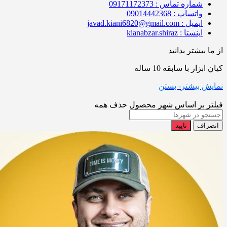
شماره تماس : 09171172373
واتساپ : 09014442368
ایمیل : javad.kiani6820@gmail.com
اینستا : kianabzar.shiraz
از ما بیشتر بدانید
کیان ابزار با سابقه 10 ساله
نمایش بیشتر
- بستن
فیلتر بر اساس شهر محصول
حذف همه
انصراف
تایید