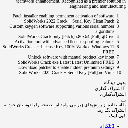
teamwork enhancement. Recognized as a premier solution in
engineering and manufacturing.
Patch installer enabling permanent activation of software
SolidWorks 2022 Crack + Serial Key Clean Patch
Custom keygen software supporting various serial number
algorithms
SolidWorks Crack only [Patch] x86x64 [Full] gDrive
Activation tool with advanced license spoofing features
SolidWorks Crack + License Key 100% Worked Windows 11
FREE
Unlock software with manual product key input
SolidWorks Crack exe Latest Latest Unlimited FREE
Download patcher to enable hidden premium settings
SolidWorks 2025 Crack + Serial Key [Full] no Virus
بدون دیدگاه
اشتراک گذاری
اشتراک‌گذاری
با استفاده از روش‌های زیر می‌توانید این صفحه را با دوستان خود به
اشتراک بگذارید.
کپی لینک
تلگرام