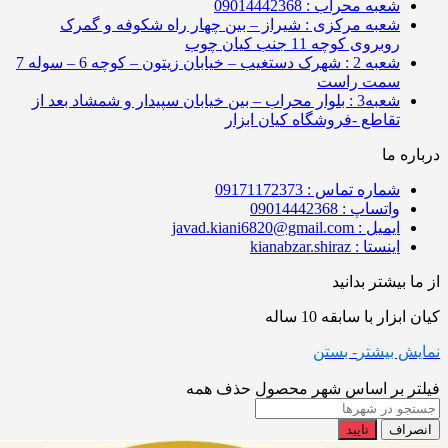
شعبه محراب : 09014442368
شعبه مرکزی : شیراز – بین چهار راه شکوفه و گمرک
روبروی کوچه 11 جنب کیان چوب
شعبه 2 : شهرک دستغیب – خیابان زیتون – کوچه 6 – سوله 7
سمت راست
شعبه3 : بلوار محراب – بین خیابان سپیدار و شمشاد بعد از
تقاطع -فروشگاه کیان ابزار
درباره ما
شماره تماس : 09171172373
واتساپ : 09014442368
ایمیل : javad.kiani6820@gmail.com
اینستا : kianabzar.shiraz
از ما بیشتر بدانید
کیان ابزار با سابقه 10 ساله
نمایش بیشتر
- بستن
فیلتر بر اساس شهر محصول
حذف همه
انصراف
تایید