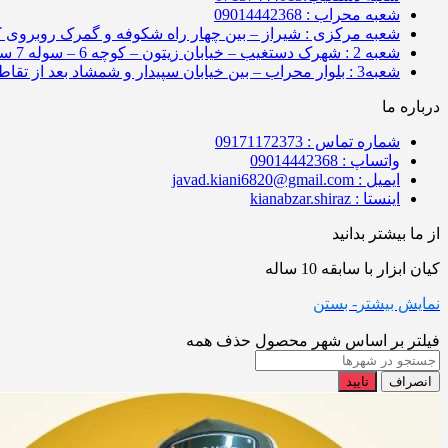
شعبه محراب : 09014442368
شعبه مرکزی : شیراز – بین چهار راه شکوفه و گمرک روبروی کوچه 11 جنب کی
شعبه 2 : شهرک دستغیب – خیابان زیتون – کوچه 6 – سوله 7 سمت راست
شعبه3 : بلوار محراب – بین خیابان سپیدار و شمشاد بعد از تقاطع -فروشگاه کیان ابزار
درباره ما
شماره تماس : 09171172373
واتساپ : 09014442368
ایمیل : javad.kiani6820@gmail.com
اینستا : kianabzar.shiraz
از ما بیشتر بدانید
کیان ابزار با سابقه 10 ساله
نمایش بیشتر
- بستن
فیلتر بر اساس شهر محصول
حذف همه
انصراف
تایید