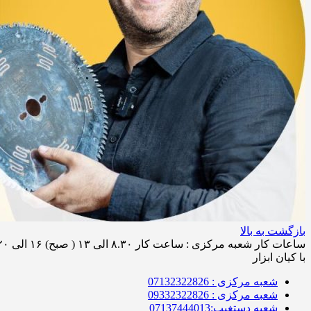
بازگشت به بالا
ساعات کار شعبه مرکزی : ساعت کار ۸.۳۰ الی ۱۳ ( صبح) ۱۶ الی ۲۰ (عصر ) / ساعات کار شعبه کیان ابزار محراب ساعت کار ۸.۳۰ الی۱۹ و روز های پنج شنبه از ساعت 8:30 الی 13:30
با کیان ابزار
شعبه مرکزی : 07132322826
شعبه مرکزی : 09332322826
شعبه دستغیب:07137444013