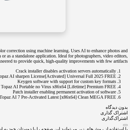
olor correction using machine learning. Uses AI to enhance photos and
r as a standalone application. Ideal for photographers, video editors,
ineered to provide quick, high-quality improvements with few artifacts.
Crack installer disables activation servers automatically
opaz AI sharpen License[Activated] Universal Full 2025 FREE
Keygen software with support for custom key formats
Topaz AI Portable no Virus x86x64 [Lifetime] Premium FREE
Patch installer enabling permanent activation of software
Topaz AI 7 Pre-Activated Latest [x86x64] Clean MEGA FREE
بدون دیدگاه
اشتراک گذاری
اشتراک‌گذاری
با استفاده از روش‌های زیر می‌توانید این صفحه را با دوستان خود به اش