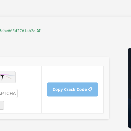
🛠 Hash code: 30c4f12cd5b5f1dc5ebe665d2761eb2e
📋 Copy Crack Code
y