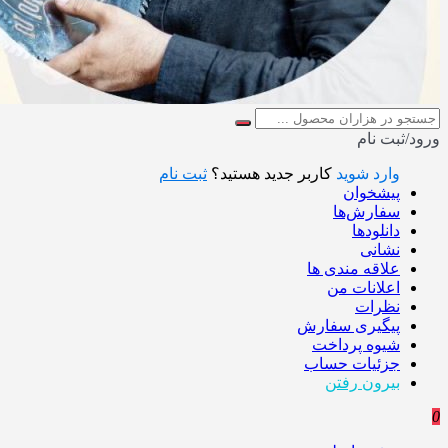
ورود/ثبت نام
وارد شوید
کاربر جدید هستید؟
ثبت نام
پیشخوان
سفارش‌ها
دانلودها
نشانی
علاقه مندی ها
اعلانات من
نظرات
پیگیری سفارش
شیوه پرداخت
جزئیات حساب
بیرون رفتن
0