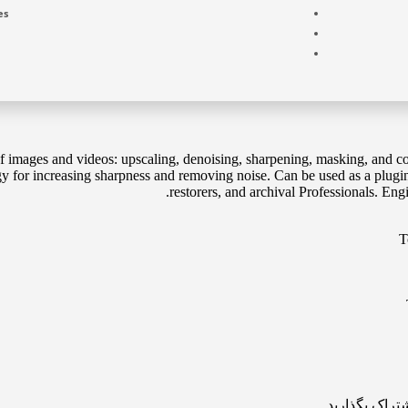
es
 of images and videos: upscaling, denoising, sharpening, masking, and c
y for increasing sharpness and removing noise. Can be used as a plugin o
restorers, and archival Professionals. Eng
T
تراک بگذارید.