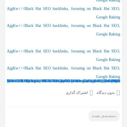
Google Raking
AjgKw↑↑↑Black Hat SEO backlinks, focusing on Black Hat SEO,
Google Raking
AjgKw↑↑↑Black Hat SEO backlinks, focusing on Black Hat SEO,
Google Raking
AjgKw↑↑↑Black Hat SEO backlinks, focusing on Black Hat SEO,
Google Raking
AjgKw↑↑↑Black Hat SEO backlinks, focusing on Black Hat SEO,
Google Raking
FREE MONEY | FREE MONEY ONLINE | GET FREE MONEY NOW | Telegram: @seo7878 H2JpP↑↑↑Hack Tutorial PORNO SEO backlinks, Black Hat SEO, Google SEO fast ranking ↑↑↑ Telegram: @seo7878 ZYHIn↑↑↑Black Hat SEO backlinks, focusing on Black Hat SEO, Google SEO fast ranking ↑↑↑ Telegram: @seo7878 Rdmc0↑↑↑Black Hat SEO backlinks, focusing on Black Hat SEO, Google
بدون دیدگاه
اشتراک گذاری
دسته‌بندی نشده