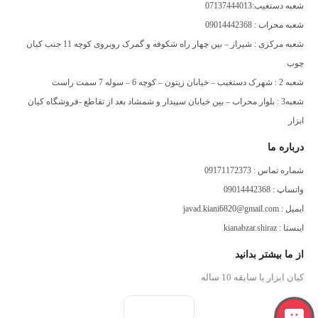
شعبه دستغیب:07137444013
شعبه محراب : 09014442368
شعبه مرکزی : شیراز – بین چهار راه شکوفه و گمرک روبروی کوچه 11 جنب کیان
چوب
شعبه 2 : شهرک دستغیب – خیابان زیتون – کوچه 6 – سوله 7 سمت راست
شعبه3 : بلوار محراب – بین خیابان سپیدار و شمشاد بعد از تقاطع -فروشگاه کیان
ابزار
درباره ما
شماره تماس : 09171172373
واتساپ : 09014442368
ایمیل : javad.kiani6820@gmail.com
اینستا : kianabzar.shiraz
از ما بیشتر بدانید
کیان ابزار با سابقه 10 ساله