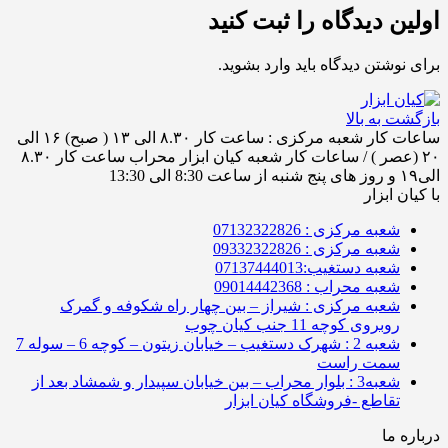
اولین دیدگاه را ثبت کنید
برای نوشتن دیدگاه باید
وارد بشوید
.
بازگشت به بالا
ساعات کار شعبه مرکزی : ساعت کار ۸.۳۰ الی ۱۳ ( صبح) ۱۶ الی
۲۰ (عصر ) / ساعات کار شعبه کیان ابزار محراب ساعت کار ۸.۳۰
الی۱۹ و روز های پنج شنبه از ساعت 8:30 الی 13:30
با کیان ابزار
شعبه مرکزی : 07132322826
شعبه مرکزی : 09332322826
شعبه دستغیب:07137444013
شعبه محراب : 09014442368
شعبه مرکزی : شیراز – بین چهار راه شکوفه و گمرک
روبروی کوچه 11 جنب کیان چوب
شعبه 2 : شهرک دستغیب – خیابان زیتون – کوچه 6 – سوله 7
سمت راست
شعبه3 : بلوار محراب – بین خیابان سپیدار و شمشاد بعد از
تقاطع -فروشگاه کیان ابزار
درباره ما