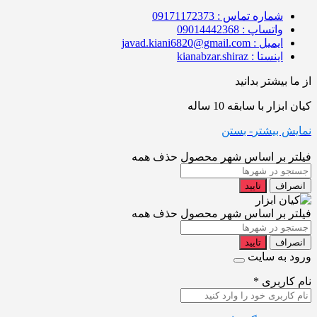
شماره تماس : 09171172373
واتساپ : 09014442368
ایمیل : javad.kiani6820@gmail.com
اینستا : kianabzar.shiraz
از ما بیشتر بدانید
کیان ابزار با سابقه 10 ساله
نمایش بیشتر
- بستن
فیلتر بر اساس شهر محصول
حذف همه
انصراف
تایید
فیلتر بر اساس شهر محصول
حذف همه
انصراف
تایید
ورود به سایت
نام کاربری
*