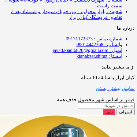
سمت راست
شعبه3 : بلوار محراب – بین خیابان سپیدار و شمشاد بعد از
تقاطع -فروشگاه کیان ابزار
درباره ما
شماره تماس : 09171172373
واتساپ : 09014442368
ایمیل : javad.kiani6820@gmail.com
اینستا : kianabzar.shiraz
از ما بیشتر بدانید
کیان ابزار با سابقه 10 ساله
نمایش بیشتر
- بستن
فیلتر بر اساس شهر محصول
حذف همه
انصراف
تایید