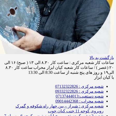
بازگشت به بالا
ساعات کار شعبه مرکزی : ساعت کار ۸.۳۰ الی ۱۳ ( صبح) ۱۶ الی
۲۰ (عصر ) / ساعات کار شعبه کیان ابزار محراب ساعت کار ۸.۳۰
الی۱۹ و روز های پنج شنبه از ساعت 8:30 الی 13:30
با کیان ابزار
شعبه مرکزی : 07132322826
شعبه مرکزی : 09332322826
شعبه دستغیب:07137444013
شعبه محراب : 09014442368
شعبه مرکزی : شیراز – بین چهار راه شکوفه و گمرک
روبروی کوچه 11 جنب کیان چوب
شعبه 2 : شهرک دستغیب – خیابان زیتون – کوچه 6 – سوله 7