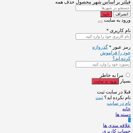
فیلتر بر اساس شهر محصول
حذف همه
انصراف
تایید
ورود به سایت
نام کاربری
*
رمز عبور
*
گذرواژه
خود را فراموش
کرده اید؟
مرا به خاطر
بسپار
قبلا در سایت ثبت
نام نکرده اید؟
ثبت
نام در سایت
خانه
دسته ها
0
علاقه مندی ها
حساب کاربری